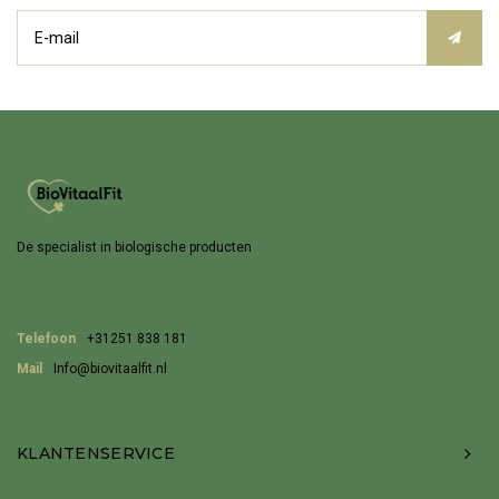
De specialist in biologische producten
Telefoon
+31251 838 181
Mail
Info@biovitaalfit.nl
KLANTENSERVICE