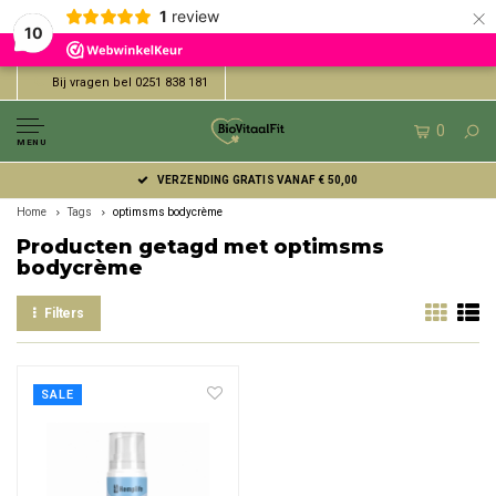
×
1
review
10
Bij vragen bel 0251 838 181
0
MENU
VERZENDING GRATIS VANAF € 50,00
Home
Tags
optimsms bodycrème
Producten getagd met optimsms
bodycrème
Filters
SALE