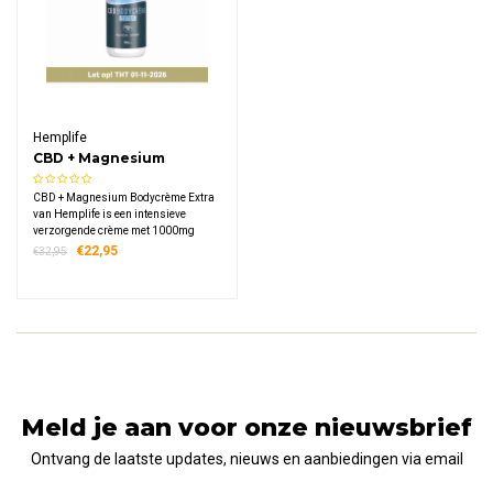
Hemplife
CBD + Magnesium
Bodycrème Extra
CBD + Magnesium Bodycrème Extra
1000mg
van Hemplife is een intensieve
verzorgende crème met 1000mg
CBD, magnesium, OptiMSM en
€22,95
€32,95
menthol. Deze krachtige formule
biedt een verkoelend effect en is
geschikt voor het hele lichaam. 100%
natuurlijk en vegan.
Meld je aan voor onze nieuwsbrief
Ontvang de laatste updates, nieuws en aanbiedingen via email