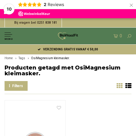
×
2
Reviews
10
Bij vragen bel 0251 838 181
0
MENU
VERZENDING GRATIS VANAF € 50,00
Home
Tags
OsiMagnesium kleimasker.
Producten getagd met OsiMagnesium
kleimasker.
Filters