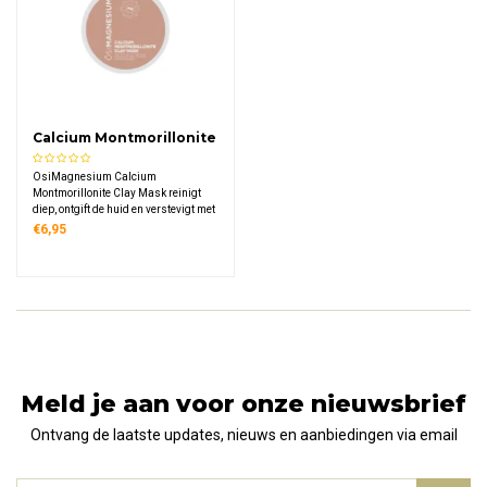
Calcium Montmorillonite
Clay Mask
OsiMagnesium Calcium
Montmorillonite Clay Mask reinigt
diep, ontgift de huid en verstevigt met
mineralen uit pure montmorilloniet
€6,95
klei.
Meld je aan voor onze nieuwsbrief
Ontvang de laatste updates, nieuws en aanbiedingen via email