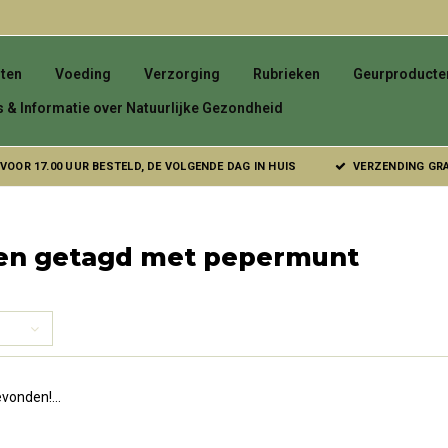
ten
Voeding
Verzorging
Rubrieken
Geurproducte
s & Informatie over Natuurlijke Gezondheid
VOOR 17.00 UUR BESTELD, DE VOLGENDE DAG IN HUIS
VERZENDING GRAT
en getagd met pepermunt
vonden!...