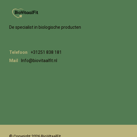
De specialist in biologische producten
Telefoon
+31251 838 181
Mail
Info@biovitaalfit.nl
© Copyright 2026 BioVitaalFit