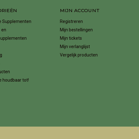
ORIEËN
MIJN ACCOUNT
ke Supplementen
Registreren
 en
Mijn bestellingen
supplementen
Mijn tickets
Mijn verlanglijst
g
Vergelijk producten
n
ucten
 houdbaar tot!