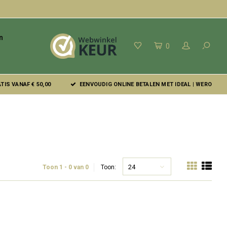
n
0
IS VANAF € 50,00
EENVOUDIG ONLINE BETALEN MET IDEAL | WERO
24
Toon 1 - 0 van 0
Toon: