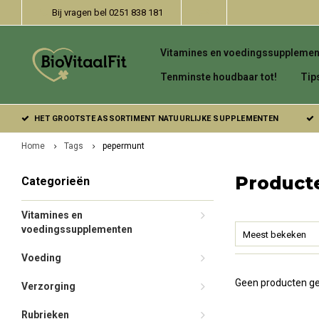
Bij vragen bel 0251 838 181
Vitamines en voedingssupplemen
Tenminste houdbaar tot!
Tip
HET GROOTSTE ASSORTIMENT NATUURLIJKE SUPPLEMENTEN
Home
Tags
pepermunt
Product
Categorieën
Vitamines en
voedingssupplementen
Meest bekeken
Voeding
Geen producten ge
Verzorging
Rubrieken