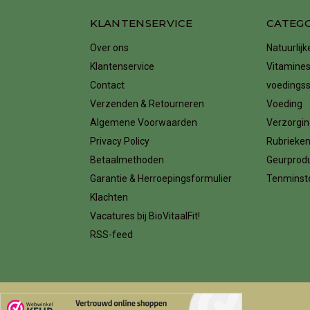
KLANTENSERVICE
CATEG
Over ons
Natuurlij
Klantenservice
Vitamines
Contact
voedings
Verzenden & Retourneren
Voeding
Algemene Voorwaarden
Verzorgin
Privacy Policy
Rubrieke
Betaalmethoden
Geurprod
Garantie & Herroepingsformulier
Tenminste
Klachten
Vacatures bij BioVitaalFit!
RSS-feed