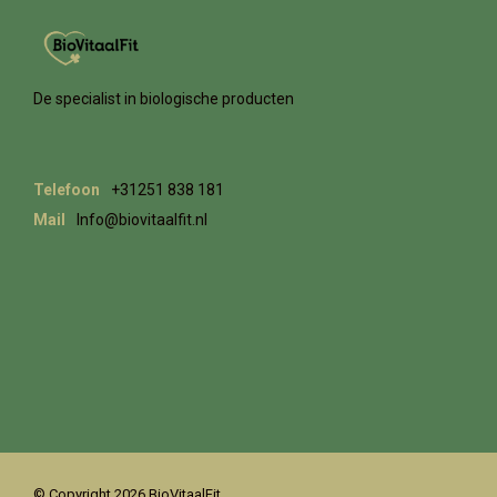
De specialist in biologische producten
Telefoon
+31251 838 181
Mail
Info@biovitaalfit.nl
© Copyright 2026 BioVitaalFit