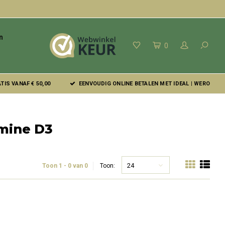
n
0
IS VANAF € 50,00
EENVOUDIG ONLINE BETALEN MET IDEAL | WERO
amine D3
24
Toon 1 - 0 van 0
Toon: