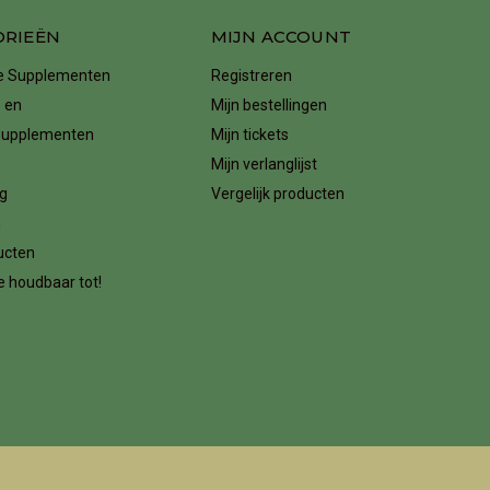
ORIEËN
MIJN ACCOUNT
ke Supplementen
Registreren
 en
Mijn bestellingen
supplementen
Mijn tickets
Mijn verlanglijst
g
Vergelijk producten
n
ucten
 houdbaar tot!