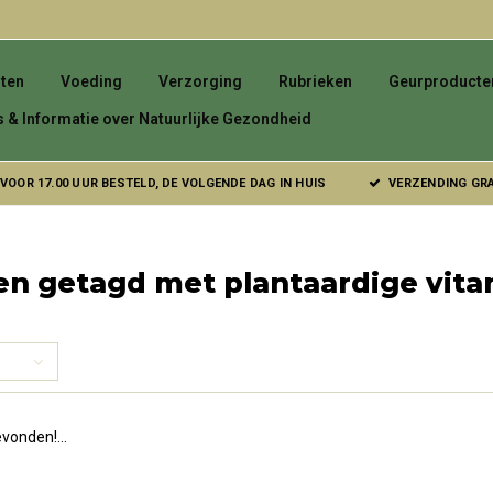
ten
Voeding
Verzorging
Rubrieken
Geurproducte
s & Informatie over Natuurlijke Gezondheid
VOOR 17.00 UUR BESTELD, DE VOLGENDE DAG IN HUIS
VERZENDING GRAT
en getagd met plantaardige vit
vonden!...