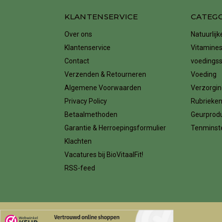
KLANTENSERVICE
CATEG
Over ons
Natuurlij
Klantenservice
Vitamines
Contact
voedings
Verzenden & Retourneren
Voeding
Algemene Voorwaarden
Verzorgin
Privacy Policy
Rubrieke
Betaalmethoden
Geurprod
Garantie & Herroepingsformulier
Tenminste
Klachten
Vacatures bij BioVitaalFit!
RSS-feed