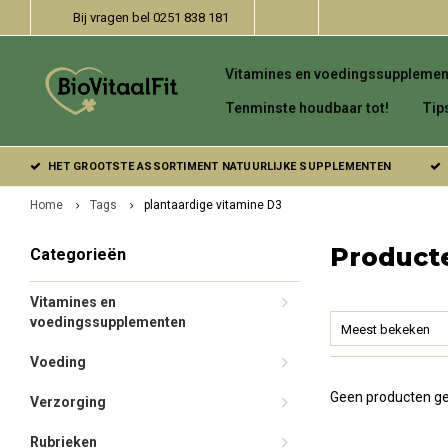
Bij vragen bel 0251 838 181
Vitamines en voedingssupplemen
Tenminste houdbaar tot!
Tip
HET GROOTSTE ASSORTIMENT NATUURLIJKE SUPPLEMENTEN
Home
Tags
plantaardige vitamine D3
Product
Categorieën
Vitamines en
voedingssupplementen
Meest bekeken
Voeding
Geen producten ge
Verzorging
Rubrieken