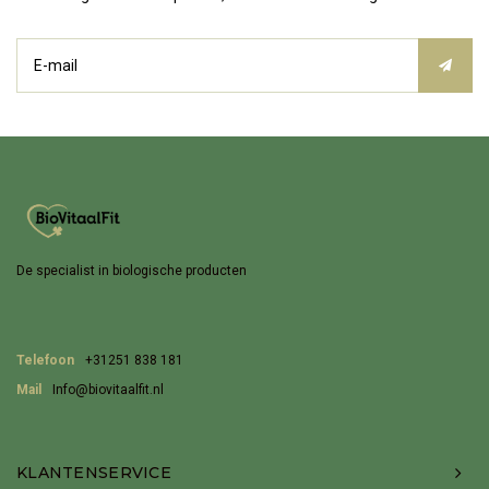
De specialist in biologische producten
Telefoon
+31251 838 181
Mail
Info@biovitaalfit.nl
KLANTENSERVICE