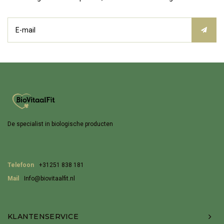
De specialist in biologische producten
Telefoon
+31251 838 181
Mail
Info@biovitaalfit.nl
KLANTENSERVICE