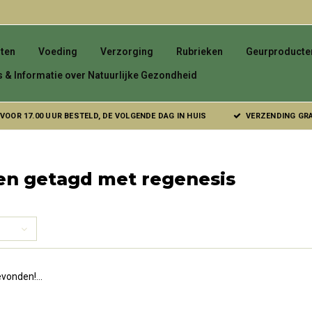
ten
Voeding
Verzorging
Rubrieken
Geurproducte
s & Informatie over Natuurlijke Gezondheid
VOOR 17.00 UUR BESTELD, DE VOLGENDE DAG IN HUIS
VERZENDING GRAT
en getagd met regenesis
vonden!...