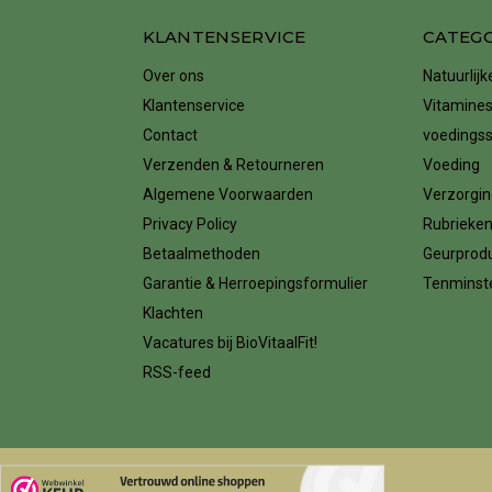
KLANTENSERVICE
CATEG
Over ons
Natuurlij
Klantenservice
Vitamines
Contact
voedings
Verzenden & Retourneren
Voeding
Algemene Voorwaarden
Verzorgin
Privacy Policy
Rubrieke
Betaalmethoden
Geurprod
Garantie & Herroepingsformulier
Tenminste
Klachten
Vacatures bij BioVitaalFit!
RSS-feed