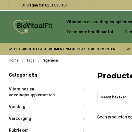
Bij vragen bel 0251 838 181
Vitamines en voedingssupplemen
Tenminste houdbaar tot!
Tip
HET GROOTSTE ASSORTIMENT NATUURLIJKE SUPPLEMENTEN
Home
Tags
regenesis
Product
Categorieën
Vitamines en
voedingssupplementen
Meest bekeken
Voeding
Geen producten ge
Verzorging
Rubrieken