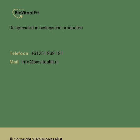
De specialist in biologische producten
Telefoon
+31251 838 181
Mail
Info@biovitaalfit.nl
© Copyright 2026 BioVitaalFit