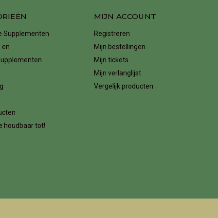
ORIEËN
MIJN ACCOUNT
ke Supplementen
Registreren
 en
Mijn bestellingen
supplementen
Mijn tickets
Mijn verlanglijst
g
Vergelijk producten
n
ucten
 houdbaar tot!