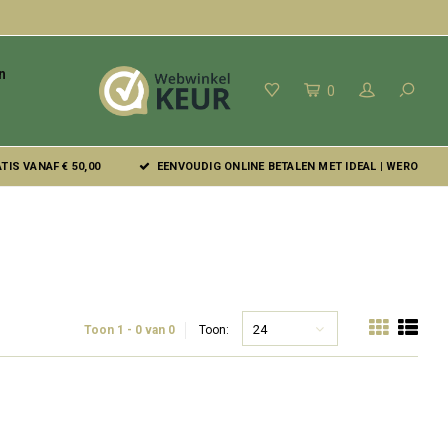
n
0
IS VANAF € 50,00
EENVOUDIG ONLINE BETALEN MET IDEAL | WERO
24
Toon 1 - 0 van 0
Toon: