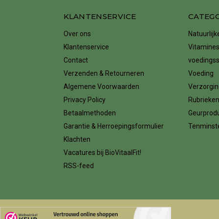
KLANTENSERVICE
CATEG
Over ons
Natuurlij
Klantenservice
Vitamines
Contact
voedings
Verzenden & Retourneren
Voeding
Algemene Voorwaarden
Verzorgin
Privacy Policy
Rubrieke
Betaalmethoden
Geurprod
Garantie & Herroepingsformulier
Tenminste
Klachten
Vacatures bij BioVitaalFit!
RSS-feed