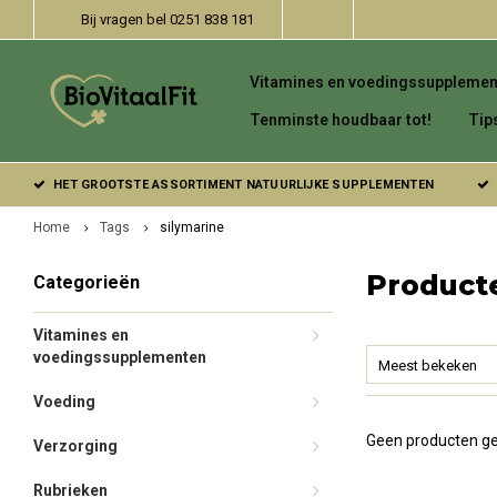
Bij vragen bel 0251 838 181
Vitamines en voedingssupplemen
Tenminste houdbaar tot!
Tip
HET GROOTSTE ASSORTIMENT NATUURLIJKE SUPPLEMENTEN
Home
Tags
silymarine
Product
Categorieën
Vitamines en
voedingssupplementen
Meest bekeken
Voeding
Geen producten ge
Verzorging
Rubrieken