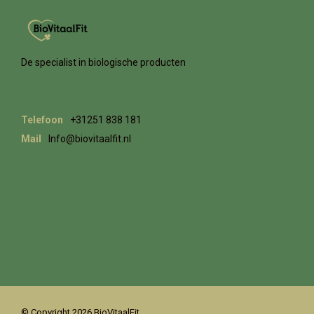
De specialist in biologische producten
Telefoon
+31251 838 181
Mail
Info@biovitaalfit.nl
© Copyright 2026 BioVitaalFit