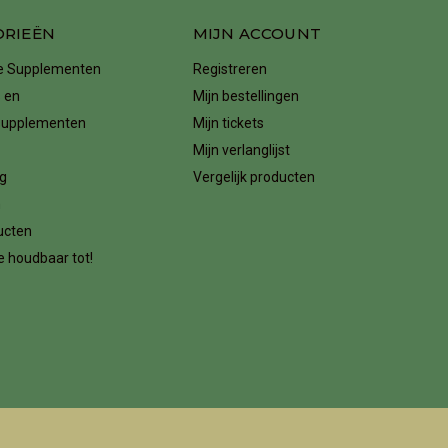
ORIEËN
MIJN ACCOUNT
ke Supplementen
Registreren
 en
Mijn bestellingen
supplementen
Mijn tickets
Mijn verlanglijst
g
Vergelijk producten
n
ucten
 houdbaar tot!