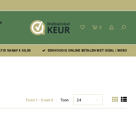
n
0
IS VANAF € 50,00
EENVOUDIG ONLINE BETALEN MET IDEAL | WERO
24
Toon 1 - 0 van 0
Toon: