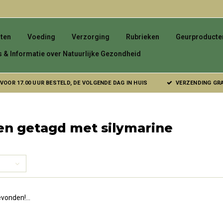
ten
Voeding
Verzorging
Rubrieken
Geurproducte
s & Informatie over Natuurlijke Gezondheid
VOOR 17.00 UUR BESTELD, DE VOLGENDE DAG IN HUIS
VERZENDING GRAT
en getagd met silymarine
vonden!...