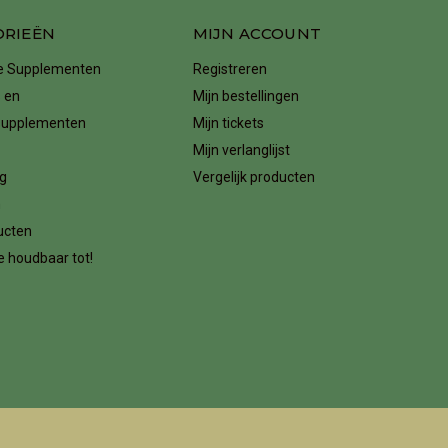
ORIEËN
MIJN ACCOUNT
ke Supplementen
Registreren
 en
Mijn bestellingen
supplementen
Mijn tickets
Mijn verlanglijst
g
Vergelijk producten
n
ucten
 houdbaar tot!