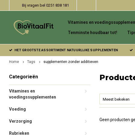
Bij vragen bel 0251 838 181
Vitamines en voedingssupplemen
Tenminste houdbaar tot!
Tip
HET GROOTSTE ASSORTIMENT NATUURLIJKE SUPPLEMENTEN
Home
Tags
supplementen zonder additieven
Product
Categorieën
Vitamines en
voedingssupplementen
Meest bekeken
Voeding
Geen producten ge
Verzorging
Rubrieken