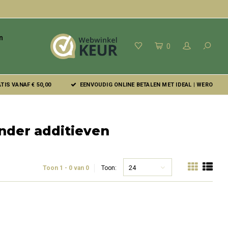
n
0
IS VANAF € 50,00
EENVOUDIG ONLINE BETALEN MET IDEAL | WERO
nder additieven
24
Toon 1 - 0 van 0
Toon: