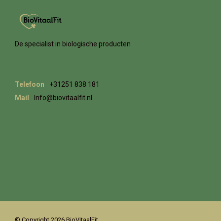
De specialist in biologische producten
Telefoon
+31251 838 181
Mail
Info@biovitaalfit.nl
© Copyright 2026 BioVitaalFit