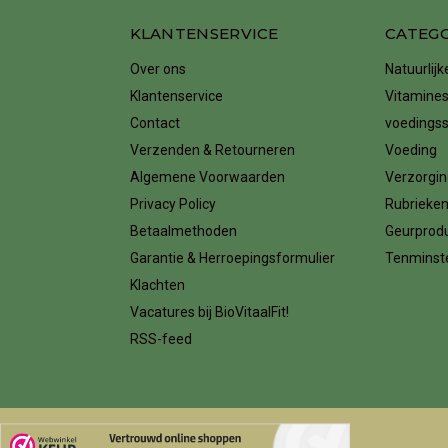
KLANTENSERVICE
CATEG
Over ons
Natuurlij
Klantenservice
Vitamines
Contact
voedings
Verzenden & Retourneren
Voeding
Algemene Voorwaarden
Verzorgin
Privacy Policy
Rubrieke
Betaalmethoden
Geurprod
Garantie & Herroepingsformulier
Tenminste
Klachten
Vacatures bij BioVitaalFit!
RSS-feed