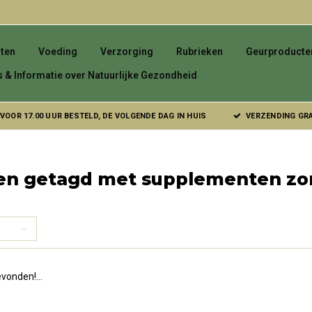
ten
Voeding
Verzorging
Rubrieken
Geurproducte
s & Informatie over Natuurlijke Gezondheid
VOOR 17.00 UUR BESTELD, DE VOLGENDE DAG IN HUIS
VERZENDING GRAT
en getagd met supplementen zo
vonden!...