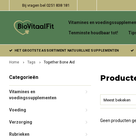
Bij vragen bel 0251 838 181
Vitamines en voedingssupplemen
Tenminste houdbaar tot!
Tip
HET GROOTSTE ASSORTIMENT NATUURLIJKE SUPPLEMENTEN
Home
Tags
Together Bone Aid
Product
Categorieën
Vitamines en
voedingssupplementen
Meest bekeken
Voeding
Geen producten ge
Verzorging
Rubrieken