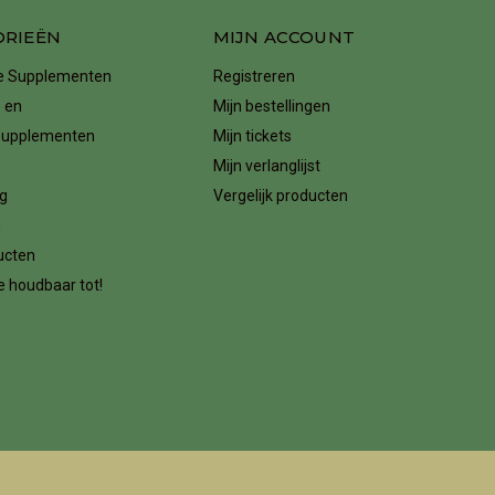
ORIEËN
MIJN ACCOUNT
ke Supplementen
Registreren
 en
Mijn bestellingen
supplementen
Mijn tickets
Mijn verlanglijst
g
Vergelijk producten
n
ucten
 houdbaar tot!