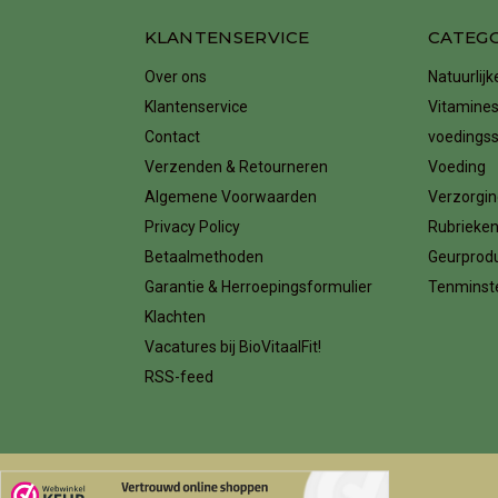
KLANTENSERVICE
CATEG
Over ons
Natuurlij
Klantenservice
Vitamines
Contact
voedings
Verzenden & Retourneren
Voeding
Algemene Voorwaarden
Verzorgin
Privacy Policy
Rubrieke
Betaalmethoden
Geurprod
Garantie & Herroepingsformulier
Tenminste
Klachten
Vacatures bij BioVitaalFit!
RSS-feed