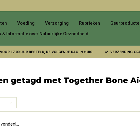
ten
Voeding
Verzorging
Rubrieken
Geurproducte
s & Informatie over Natuurlijke Gezondheid
VOOR 17.00 UUR BESTELD, DE VOLGENDE DAG IN HUIS
VERZENDING GRAT
en getagd met Together Bone Ai
vonden!...