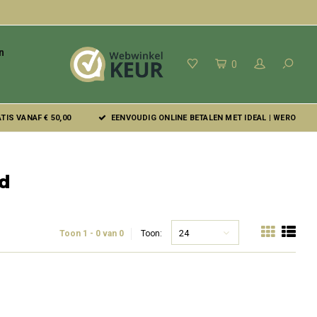
n
0
IS VANAF € 50,00
EENVOUDIG ONLINE BETALEN MET IDEAL | WERO
d
24
Toon 1 - 0 van 0
Toon: