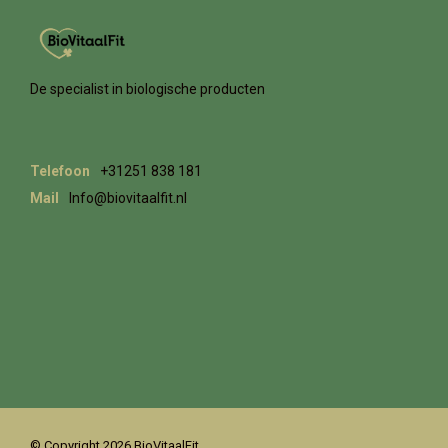
De specialist in biologische producten
Telefoon
+31251 838 181
Mail
Info@biovitaalfit.nl
© Copyright 2026 BioVitaalFit