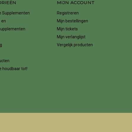
ORIEËN
MIJN ACCOUNT
ke Supplementen
Registreren
 en
Mijn bestellingen
supplementen
Mijn tickets
Mijn verlanglijst
g
Vergelijk producten
n
ucten
 houdbaar tot!