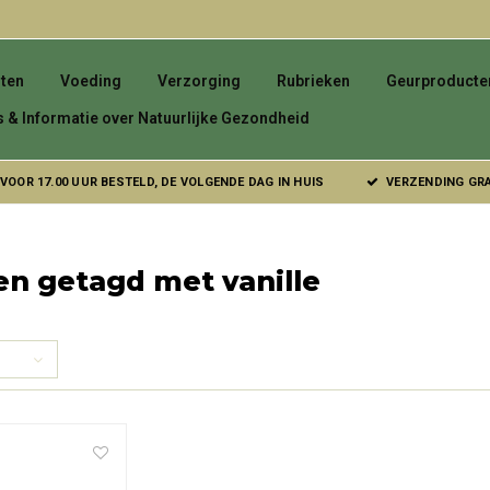
ten
Voeding
Verzorging
Rubrieken
Geurproducte
s & Informatie over Natuurlijke Gezondheid
VOOR 17.00 UUR BESTELD, DE VOLGENDE DAG IN HUIS
VERZENDING GRAT
n getagd met vanille