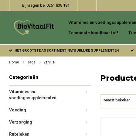
Bij vragen bel 0251 838 181
Vitamines en voedingssupplemen
Tenminste houdbaar tot!
Tip
HET GROOTSTE ASSORTIMENT NATUURLIJKE SUPPLEMENTEN
Home
Tags
vanille
Producte
Categorieën
Vitamines en
voedingssupplementen
Meest bekeken
Voeding
Verzorging
Rubrieken