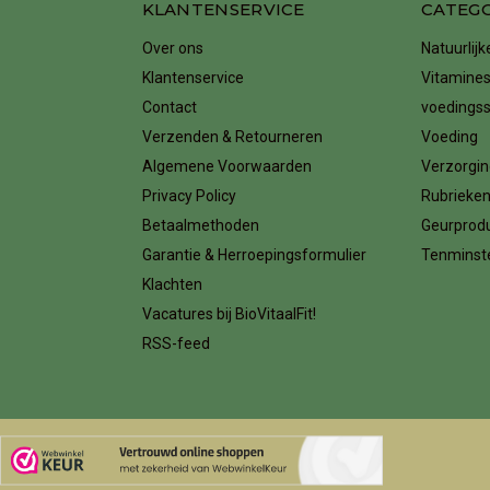
KLANTENSERVICE
CATEG
Over ons
Natuurlij
Klantenservice
Vitamines
Contact
voedings
Verzenden & Retourneren
Voeding
Algemene Voorwaarden
Verzorgin
Privacy Policy
Rubrieke
Betaalmethoden
Geurprod
Garantie & Herroepingsformulier
Tenminste
Klachten
Vacatures bij BioVitaalFit!
RSS-feed