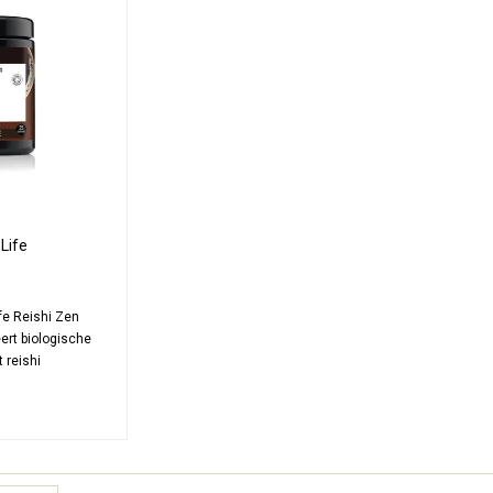
Life
en Koffie
fe Reishi Zen
ert biologische
 reishi
ct. Deze
 levert 1000 mg
errijkt met vanille
logisch, vegan,