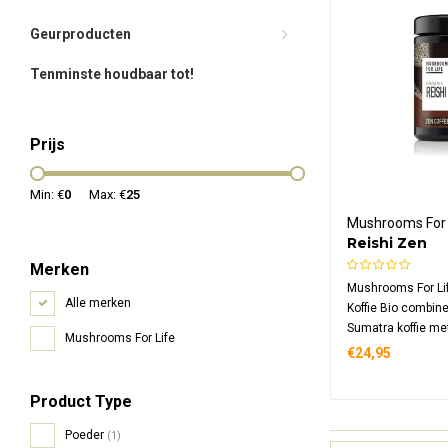
Geurproducten
Tenminste houdbaar tot!
Prijs
Min: €
0
Max: €
25
Mushrooms For 
Reishi Zen
Paddenstoel
Merken
Mushrooms For Li
Alle merken
Koffie Bio combine
Sumatra koffie met
Mushrooms For Life
paddenstoel extra
€24,95
functionele koffie
reishi per portie, v
Product Type
en kardemom. Bio
glutenvrij.
Poeder
(1)