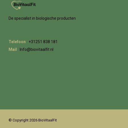
De specialist in biologische producten
Telefoon
+31251 838 181
Mail
Info@biovitaalfit.nl
© Copyright 2026 BioVitaalFit