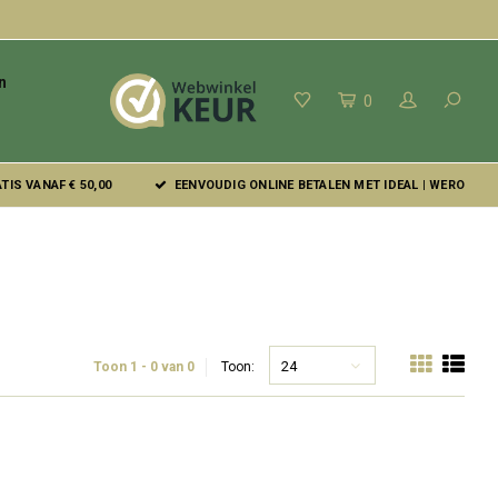
n
0
IS VANAF € 50,00
EENVOUDIG ONLINE BETALEN MET IDEAL | WERO
24
Toon 1 - 0 van 0
Toon: