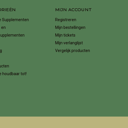
ORIEËN
MIJN ACCOUNT
ke Supplementen
Registreren
 en
Mijn bestellingen
supplementen
Mijn tickets
Mijn verlanglijst
g
Vergelijk producten
n
ucten
 houdbaar tot!