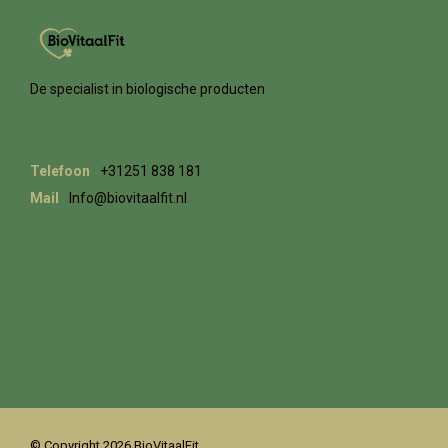
De specialist in biologische producten
Telefoon
+31251 838 181
Mail
Info@biovitaalfit.nl
© Copyright 2026 BioVitaalFit