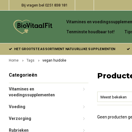
Bij vragen bel 0251 838 181
Vitamines en voedingssupplemen
Tenminste houdbaar tot!
Tip
HET GROOTSTE ASSORTIMENT NATUURLIJKE SUPPLEMENTEN
Home
Tags
vegan huidolie
Product
Categorieën
Vitamines en
voedingssupplementen
Meest bekeken
Voeding
Geen producten ge
Verzorging
Rubrieken