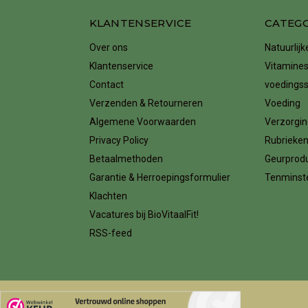
KLANTENSERVICE
CATEG
Over ons
Natuurlij
Klantenservice
Vitamines
Contact
voedings
Verzenden & Retourneren
Voeding
Algemene Voorwaarden
Verzorgin
Privacy Policy
Rubrieke
Betaalmethoden
Geurprod
Garantie & Herroepingsformulier
Tenminste
Klachten
Vacatures bij BioVitaalFit!
RSS-feed