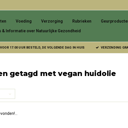
ten
Voeding
Verzorging
Rubrieken
Geurproducte
s & Informatie over Natuurlijke Gezondheid
VOOR 17.00 UUR BESTELD, DE VOLGENDE DAG IN HUIS
VERZENDING GRAT
en getagd met vegan huidolie
vonden!...