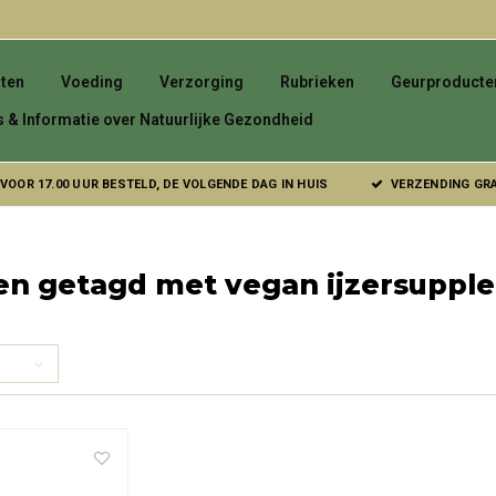
ten
Voeding
Verzorging
Rubrieken
Geurproducte
s & Informatie over Natuurlijke Gezondheid
VOOR 17.00 UUR BESTELD, DE VOLGENDE DAG IN HUIS
VERZENDING GRAT
en getagd met vegan ijzersuppl