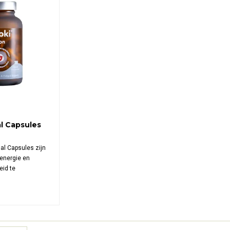
al Capsules
al Capsules zijn
energie en
eid te
 innovatieve
ineert de opname
 liposomale
20 mg
bisglycinaat per