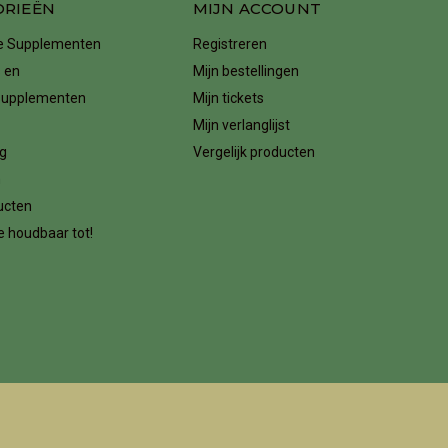
ORIEËN
MIJN ACCOUNT
ke Supplementen
Registreren
 en
Mijn bestellingen
supplementen
Mijn tickets
Mijn verlanglijst
g
Vergelijk producten
n
ucten
 houdbaar tot!