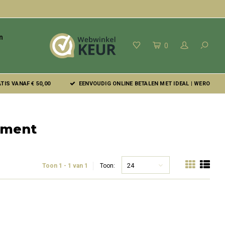
n
0
IS VANAF € 50,00
EENVOUDIG ONLINE BETALEN MET IDEAL | WERO
ement
24
Toon 1 - 1 van 1
Toon: