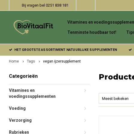
Bij vragen bel 0251 838 181
Vitamines en voedingssupplemen
Tenminste houdbaar tot!
Tip
HET GROOTSTE ASSORTIMENT NATUURLIJKE SUPPLEMENTEN
Home
Tags
vegan ijzersupplement
Product
Categorieën
Vitamines en
voedingssupplementen
Meest bekeken
Voeding
Verzorging
Rubrieken