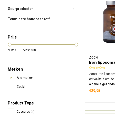
Geurproducten
Tenminste houdbaar tot!
Prijs
Min: €
0
Max: €
30
Zooki
Iron liposom
Merken
Zooki Iron liposom
Alle merken
ontwikkeld om de 
algehele gezondh
Zooki
ondersteunen. Dit
€29,95
supplement comb
van geavanceerde
Product Type
technologie met 
hoogwaardig ijzer
Capsules
(1)
capsule.