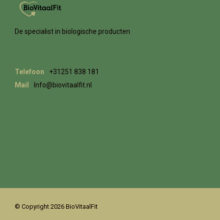
De specialist in biologische producten
Telefoon
+31251 838 181
Mail
Info@biovitaalfit.nl
© Copyright 2026 BioVitaalFit