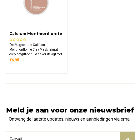
Calcium Montmorillonite
Clay Mask
OsiMagnesium Calcium
Montmorillonite Clay Mask reinigt
diep, ontgift de huid en verstevigt met
mineralen uit pure montmorilloniet
€6,95
klei.
Meld je aan voor onze nieuwsbrief
Ontvang de laatste updates, nieuws en aanbiedingen via email