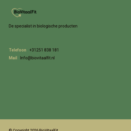
De specialist in biologische producten
Telefoon
+31251 838 181
Mail
Info@biovitaalfit.nl
© Copyright 2026 BioVitaalFit