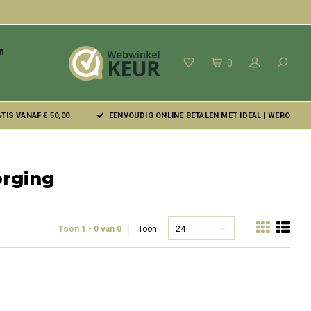
n
0
IS VANAF € 50,00
EENVOUDIG ONLINE BETALEN MET IDEAL | WERO
rging
24
Toon 1 - 0 van 0
Toon: