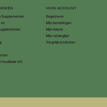
ORIEËN
MIJN ACCOUNT
ke Supplementen
Registreren
 en
Mijn bestellingen
supplementen
Mijn tickets
Mijn verlanglijst
g
Vergelijk producten
n
ucten
 houdbaar tot!