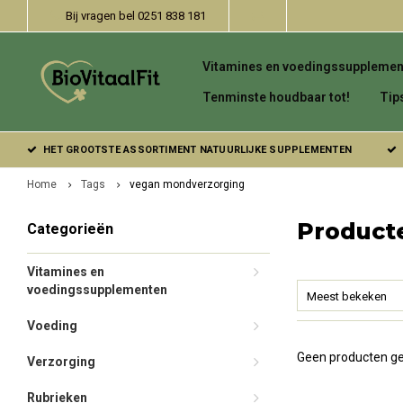
Bij vragen bel 0251 838 181
Vitamines en voedingssupplemen
Tenminste houdbaar tot!
Tip
HET GROOTSTE ASSORTIMENT NATUURLIJKE SUPPLEMENTEN
Home
Tags
vegan mondverzorging
Product
Categorieën
Vitamines en
voedingssupplementen
Meest bekeken
Voeding
Geen producten ge
Verzorging
Rubrieken