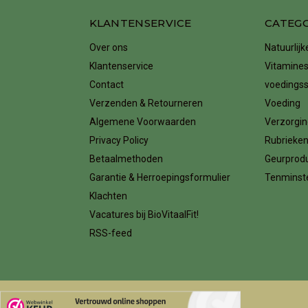
KLANTENSERVICE
CATEG
Over ons
Natuurlij
Klantenservice
Vitamines
Contact
voedings
Verzenden & Retourneren
Voeding
Algemene Voorwaarden
Verzorgin
Privacy Policy
Rubrieke
Betaalmethoden
Geurprod
Garantie & Herroepingsformulier
Tenminste
Klachten
Vacatures bij BioVitaalFit!
RSS-feed