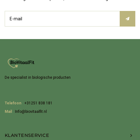
De specialist in biologische producten
Telefoon
+31251 838 181
Mail
Info@biovitaalfit.nl
KLANTENSERVICE