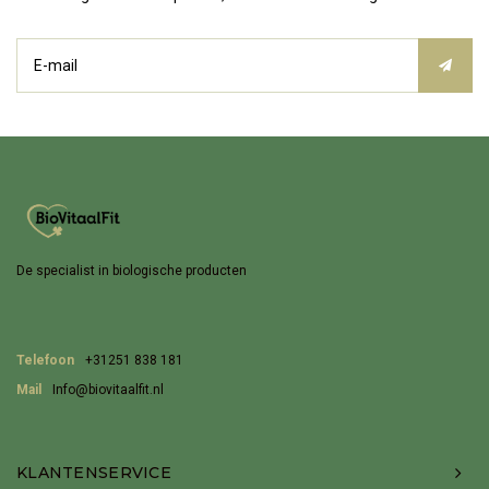
De specialist in biologische producten
Telefoon
+31251 838 181
Mail
Info@biovitaalfit.nl
KLANTENSERVICE