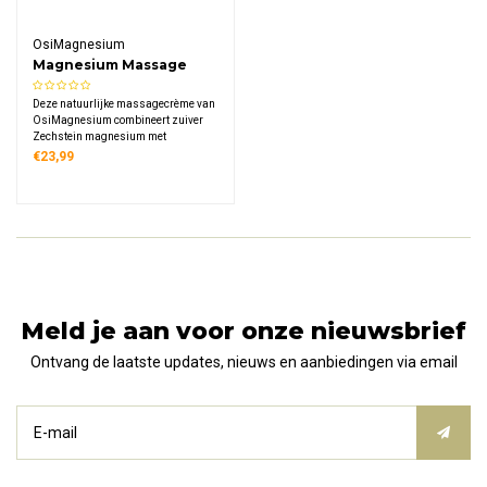
OsiMagnesium
Magnesium Massage
Cream
Deze natuurlijke massagecrème van
OsiMagnesium combineert zuiver
Zechstein magnesium met
verzorgende oliën voor een
€23,99
ontspannende massage. Het product
bevat 138 mg elementair
magnesium per theelepel en is
volledig vegan.
Meld je aan voor onze nieuwsbrief
Ontvang de laatste updates, nieuws en aanbiedingen via email