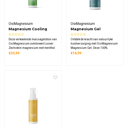
OsiMagnesium
OsiMagnesium
Magnesium Cooling
Magnesium Gel
Massage Lotion
Deze verkoelende massagelotion van
Ontdek de kracht van natuurlijke
OsiMagnesium combineert zuiver
huidverzorging met OsiMagnesium
Zechstein magnesium met menthol
Magnesium Gel. Deze 100%
en arnica-extract voor een
natuurlijke massagegel bevat puur
€23,99
€16,99
verkwikkende massage-ervaring.
Zechstein magnesium en is ideaal
Het product bevat 138 mg elementair
voor dagelijks gebruik. Vegan,
magnesium per theelepel en is
eenvoudig aan te brengen en
volledig vegan.
geschikt voor het hele lichaam.