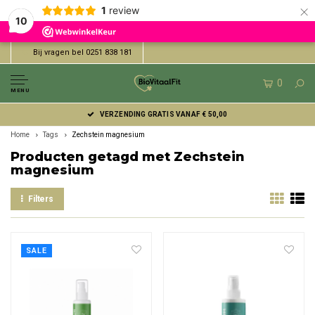
×
1
review
10
Bij vragen bel 0251 838 181
0
MENU
VERZENDING GRATIS VANAF € 50,00
Home
Tags
Zechstein magnesium
Producten getagd met Zechstein
magnesium
Filters
SALE