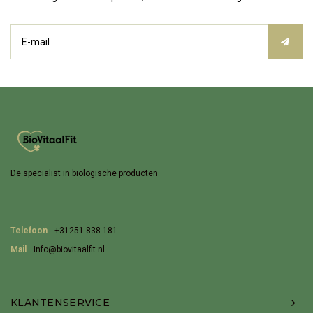
De specialist in biologische producten
Telefoon
+31251 838 181
Mail
Info@biovitaalfit.nl
KLANTENSERVICE