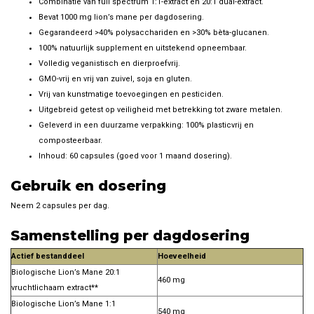
Combinatie van full spectrum 1:1-extract en 20:1 dual-extract.
Bevat 1000 mg lion’s mane per dagdosering.
Gegarandeerd >40% polysacchariden en >30% bèta-glucanen.
100% natuurlijk supplement en uitstekend opneembaar.
Volledig veganistisch en dierproefvrij.
GMO-vrij en vrij van zuivel, soja en gluten.
Vrij van kunstmatige toevoegingen en pesticiden.
Uitgebreid getest op veiligheid met betrekking tot zware metalen.
Geleverd in een duurzame verpakking: 100% plasticvrij en
composteerbaar.
Inhoud: 60 capsules (goed voor 1 maand dosering).
Gebruik en dosering
Neem 2 capsules per dag.
Samenstelling per dagdosering
Actief bestanddeel
Hoeveelheid
Biologische Lion’s Mane 20:1
460 mg
vruchtlichaam extract**
Biologische Lion’s Mane 1:1
540 mg