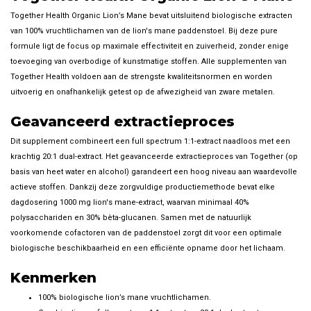
Together Health Organic Lion’s Mane bevat uitsluitend biologische extracten
van 100% vruchtlichamen van de lion's mane paddenstoel. Bij deze pure
formule ligt de focus op maximale effectiviteit en zuiverheid, zonder enige
toevoeging van overbodige of kunstmatige stoffen. Alle supplementen van
Together Health voldoen aan de strengste kwaliteitsnormen en worden
uitvoerig en onafhankelijk getest op de afwezigheid van zware metalen.
Geavanceerd extractieproces
Dit supplement combineert een full spectrum 1:1-extract naadloos met een
krachtig 20:1 dual-extract. Het geavanceerde extractieproces van Together (op
basis van heet water en alcohol) garandeert een hoog niveau aan waardevolle
actieve stoffen. Dankzij deze zorgvuldige productiemethode bevat elke
dagdosering 1000 mg lion's mane-extract, waarvan minimaal 40%
polysacchariden en 30% bèta-glucanen. Samen met de natuurlijk
voorkomende cofactoren van de paddenstoel zorgt dit voor een optimale
biologische beschikbaarheid en een efficiënte opname door het lichaam.
Kenmerken
100% biologische lion’s mane vruchtlichamen.