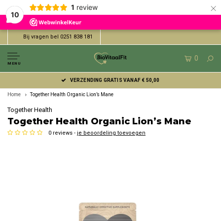
×
1
review
10
Bij vragen bel 0251 838 181
0
MENU
VERZENDING GRATIS VANAF € 50,00
Home
Together Health Organic Lion’s Mane
Together Health
Together Health Organic Lion’s Mane
0 reviews -
je beoordeling toevoegen