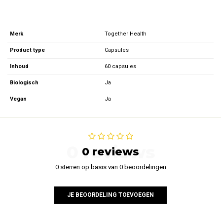
Merk
Together Health
Product type
Capsules
Inhoud
60 capsules
Biologisch
Ja
Vegan
Ja
0 reviews
0 reviews
0 sterren op basis van 0 beoordelingen
JE BEOORDELING TOEVOEGEN