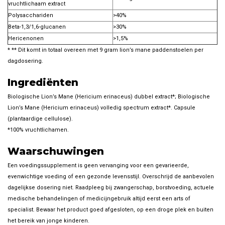
vruchtlichaam extract
Polysacchariden
>40%
Beta-1,3/1,6-glucanen
>30%
Hericenonen
>1,5%
* ** Dit komt in totaal overeen met 9 gram lion’s mane paddenstoelen per
dagdosering.
Ingrediënten
Biologische Lion’s Mane (Hericium erinaceus) dubbel extract*; Biologische
Lion’s Mane (Hericium erinaceus) volledig spectrum extract*. Capsule
(plantaardige cellulose).
*100% vruchtlichamen.
Waarschuwingen
Een voedingssupplement is geen vervanging voor een gevarieerde,
evenwichtige voeding of een gezonde levensstijl. Overschrijd de aanbevolen
dagelijkse dosering niet. Raadpleeg bij zwangerschap, borstvoeding, actuele
medische behandelingen of medicijngebruik altijd eerst een arts of
specialist. Bewaar het product goed afgesloten, op een droge plek en buiten
het bereik van jonge kinderen.