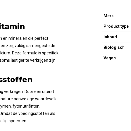
Merk
itamin
Product type
Inhoud
n en mineralen die perfect
t een zorgvuldig samengestelde
Biologisch
alcium. Deze formule is specifiek
Vegan
oms lastiger te verkrijgen zijn.
sstoffen
ing verkregen. Door een uiterst
an nature aanwezige waardevolle
zymen, fytonutriënten,
 Omdat de voedingsstoffen als
veilig opnemen.