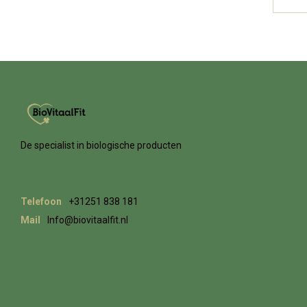
De specialist in biologische producten
Telefoon
+31251 838 181
Mail
Info@biovitaalfit.nl