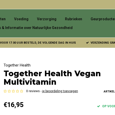
ten
Voeding
Verzorging
Rubrieken
Geurproducte
s & Informatie over Natuurlijke Gezondheid
VOOR 17.00 UUR BESTELD, DE VOLGENDE DAG IN HUIS
VERZENDING GRAT
Together Health
Together Health Vegan
Multivitamin
0 reviews -
je beoordeling toevoegen
ARTIKE
€16,95
OP VOO