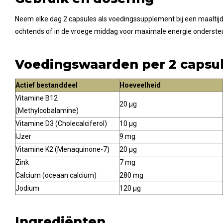
Neem elke dag 2 capsules als voedingssupplement bij een maaltijd d
ochtends of in de vroege middag voor maximale energie onderste
Voedingswaarden per 2 capsu
Actief bestanddeel
Hoeveelheid
Vitamine B12
20 µg
(Methylcobalamine)
Vitamine D3 (Cholecalciferol)
10 µg
IJzer
9 mg
Vitamine K2 (Menaquinone-7)
20 µg
Zink
7 mg
Calcium (oceaan calcium)
280 mg
Jodium
120 µg
Ingrediënten