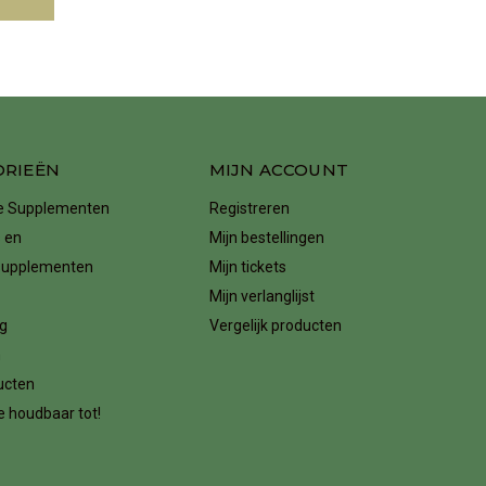
ORIEËN
MIJN ACCOUNT
ke Supplementen
Registreren
 en
Mijn bestellingen
supplementen
Mijn tickets
Mijn verlanglijst
g
Vergelijk producten
n
ucten
 houdbaar tot!