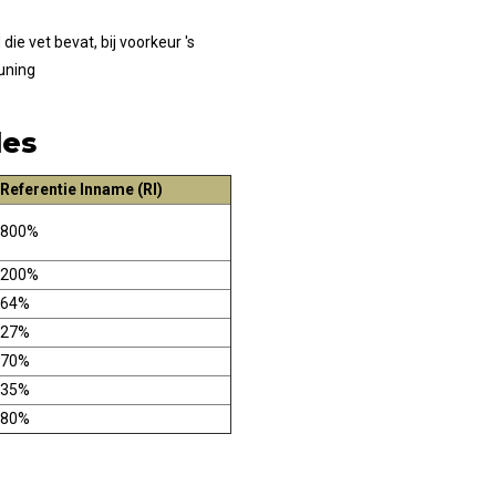
ie vet bevat, bij voorkeur 's
uning
les
Referentie Inname (RI)
800%
200%
64%
27%
70%
35%
80%