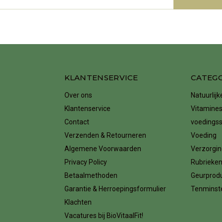
KLANTENSERVICE
CATEG
Over ons
Natuurlij
Klantenservice
Vitamines
Contact
voedings
Verzenden & Retourneren
Voeding
Algemene Voorwaarden
Verzorgin
Privacy Policy
Rubrieke
Betaalmethoden
Geurprod
Garantie & Herroepingsformulier
Tenminste
Klachten
Vacatures bij BioVitaalFit!