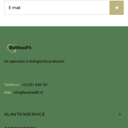
De specialist in biologische producten
Telefoon
+31251 838 181
Mail
Info@biovitaalfit.nl
KLANTENSERVICE