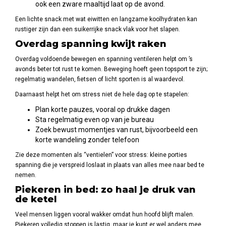
ook een zware maaltijd laat op de avond.
Een lichte snack met wat eiwitten en langzame koolhydraten kan
rustiger zijn dan een suikerrijke snack vlak voor het slapen.
Overdag spanning kwijt raken
Overdag voldoende bewegen en spanning ventileren helpt om ’s
avonds beter tot rust te komen. Beweging hoeft geen topsport te zijn;
regelmatig wandelen, fietsen of licht sporten is al waardevol.
Daarnaast helpt het om stress niet de hele dag op te stapelen:
Plan korte pauzes, vooral op drukke dagen
Sta regelmatig even op van je bureau
Zoek bewust momentjes van rust, bijvoorbeeld een
korte wandeling zonder telefoon
Zie deze momenten als “ventielen” voor stress: kleine porties
spanning die je verspreid loslaat in plaats van alles mee naar bed te
nemen.
Piekeren in bed: zo haal je druk van
de ketel
Veel mensen liggen vooral wakker omdat hun hoofd blijft malen.
Piekeren volledig stoppen is lastig, maar je kunt er wel anders mee