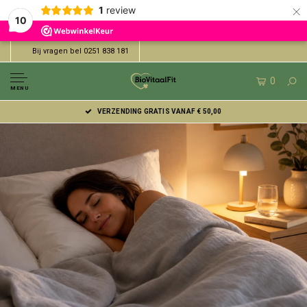
×
1
review
10
Bij vragen bel 0251 838 181
0
MENU
VERZENDING GRATIS VANAF € 50,00