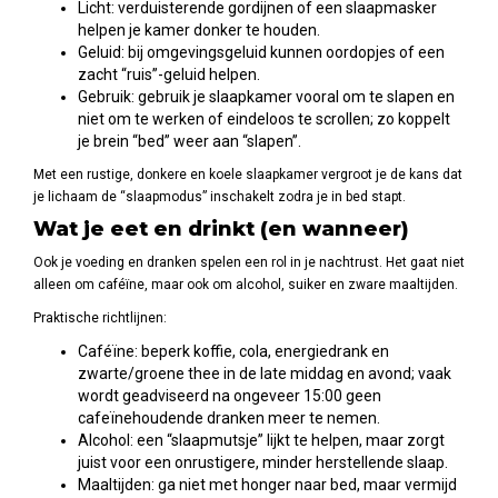
Licht: verduisterende gordijnen of een slaapmasker
helpen je kamer donker te houden.
Geluid: bij omgevingsgeluid kunnen oordopjes of een
zacht “ruis”-geluid helpen.
Gebruik: gebruik je slaapkamer vooral om te slapen en
niet om te werken of eindeloos te scrollen; zo koppelt
je brein “bed” weer aan “slapen”.
Met een rustige, donkere en koele slaapkamer vergroot je de kans dat
je lichaam de “slaapmodus” inschakelt zodra je in bed stapt.
Wat je eet en drinkt (en wanneer)
Ook je voeding en dranken spelen een rol in je nachtrust. Het gaat niet
alleen om caféïne, maar ook om alcohol, suiker en zware maaltijden.
Praktische richtlijnen:
Caféïne: beperk koffie, cola, energiedrank en
zwarte/groene thee in de late middag en avond; vaak
wordt geadviseerd na ongeveer 15:00 geen
cafeïnehoudende dranken meer te nemen.
Alcohol: een “slaapmutsje” lijkt te helpen, maar zorgt
juist voor een onrustigere, minder herstellende slaap.
Maaltijden: ga niet met honger naar bed, maar vermijd