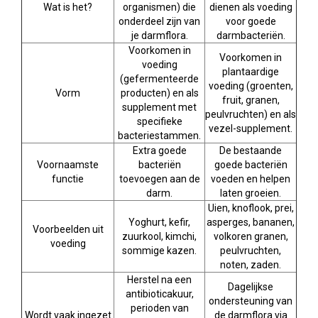
Wat is het?
organismen) die
dienen als voeding
onderdeel zijn van
voor goede
je darmflora.
darmbacteriën.
Voorkomen in
Voorkomen in
voeding
plantaardige
(gefermenteerde
voeding (groenten,
Vorm
producten) en als
fruit, granen,
supplement met
peulvruchten) en als
specifieke
vezel-supplement.
bacteriestammen.
Extra goede
De bestaande
Voornaamste
bacteriën
goede bacteriën
functie
toevoegen aan de
voeden en helpen
darm.
laten groeien.
Uien, knoflook, prei,
Yoghurt, kefir,
asperges, bananen,
Voorbeelden uit
zuurkool, kimchi,
volkoren granen,
voeding
sommige kazen.
peulvruchten,
noten, zaden.
Herstel na een
Dagelijkse
antibioticakuur,
ondersteuning van
perioden van
Wordt vaak ingezet
de darmflora via