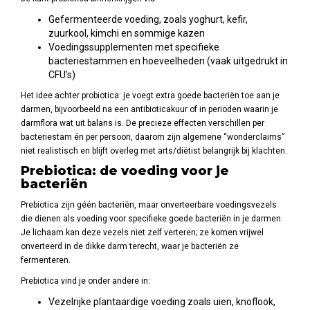
Gefermenteerde voeding, zoals yoghurt, kefir,
zuurkool, kimchi en sommige kazen
Voedingssupplementen met specifieke
bacteriestammen en hoeveelheden (vaak uitgedrukt in
CFU’s)
Het idee achter probiotica: je voegt extra goede bacteriën toe aan je
darmen, bijvoorbeeld na een antibioticakuur of in perioden waarin je
darmflora wat uit balans is. De precieze effecten verschillen per
bacteriestam én per persoon, daarom zijn algemene “wonderclaims”
niet realistisch en blijft overleg met arts/diëtist belangrijk bij klachten.
Prebiotica: de voeding voor je
bacteriën
Prebiotica zijn géén bacteriën, maar onverteerbare voedingsvezels
die dienen als voeding voor specifieke goede bacteriën in je darmen.
Je lichaam kan deze vezels niet zelf verteren; ze komen vrijwel
onverteerd in de dikke darm terecht, waar je bacteriën ze
fermenteren.
Prebiotica vind je onder andere in:
Vezelrijke plantaardige voeding zoals uien, knoflook,