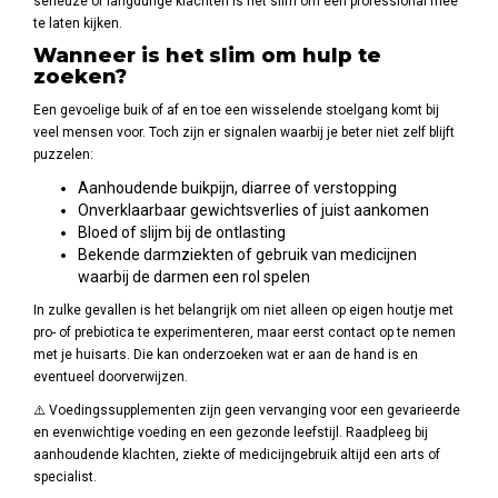
serieuze of langdurige klachten is het slim om een professional mee
te laten kijken.
Wanneer is het slim om hulp te
zoeken?
Een gevoelige buik of af en toe een wisselende stoelgang komt bij
veel mensen voor. Toch zijn er signalen waarbij je beter niet zelf blijft
puzzelen:
Aanhoudende buikpijn, diarree of verstopping
Onverklaarbaar gewichtsverlies of juist aankomen
Bloed of slijm bij de ontlasting
Bekende darmziekten of gebruik van medicijnen
waarbij de darmen een rol spelen
In zulke gevallen is het belangrijk om niet alleen op eigen houtje met
pro- of prebiotica te experimenteren, maar eerst contact op te nemen
met je huisarts. Die kan onderzoeken wat er aan de hand is en
eventueel doorverwijzen.
⚠️ Voedingssupplementen zijn geen vervanging voor een gevarieerde
en evenwichtige voeding en een gezonde leefstijl. Raadpleeg bij
aanhoudende klachten, ziekte of medicijngebruik altijd een arts of
specialist.