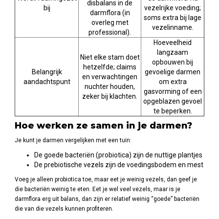
disbalans in de
bij
vezelrijke voeding;
darmflora (in
soms extra bij lage
overleg met
vezelinname.
professional).
Hoeveelheid
langzaam
Niet elke stam doet
opbouwen bij
hetzelfde; claims
Belangrijk
gevoelige darmen
en verwachtingen
aandachtspunt
om extra
nuchter houden,
gasvorming of een
zeker bij klachten.
opgeblazen gevoel
te beperken.
Hoe werken ze samen in je darmen?
Je kunt je darmen vergelijken met een tuin:
De goede bacteriën (probiotica) zijn de nuttige plantjes
De prebiotische vezels zijn de voedingsbodem en mest
Voeg je alleen probiotica toe, maar eet je weinig vezels, dan geef je
die bacteriën weinig te eten. Eet je wel veel vezels, maar is je
darmflora erg uit balans, dan zijn er relatief weinig “goede” bacteriën
die van die vezels kunnen profiteren.