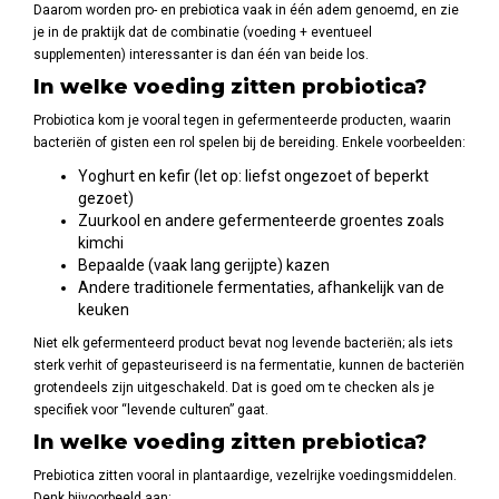
Daarom worden pro- en prebiotica vaak in één adem genoemd, en zie
je in de praktijk dat de combinatie (voeding + eventueel
supplementen) interessanter is dan één van beide los.
In welke voeding zitten probiotica?
Probiotica kom je vooral tegen in gefermenteerde producten, waarin
bacteriën of gisten een rol spelen bij de bereiding. Enkele voorbeelden:
Yoghurt en kefir (let op: liefst ongezoet of beperkt
gezoet)
Zuurkool en andere gefermenteerde groentes zoals
kimchi
Bepaalde (vaak lang gerijpte) kazen
Andere traditionele fermentaties, afhankelijk van de
keuken
Niet elk gefermenteerd product bevat nog levende bacteriën; als iets
sterk verhit of gepasteuriseerd is na fermentatie, kunnen de bacteriën
grotendeels zijn uitgeschakeld. Dat is goed om te checken als je
specifiek voor “levende culturen” gaat.
In welke voeding zitten prebiotica?
Prebiotica zitten vooral in plantaardige, vezelrijke voedingsmiddelen.
Denk bijvoorbeeld aan: