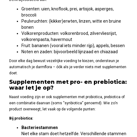
Groenten: uien, knoflook, prei, artisjok, asperges,
broccoli
Peulvruchten: (kikker)erwten, linzen, witte en bruine
bonen
Volkorenproducten: volkorenbrood, zilvervliesrijst,
volkorenpasta, havermout
Fruit: bananen (vooral iets minder rijp), appels, bessen
Noten en zaden: bijvoorbeeld lijnzaad en chiazaad
Door elke dag bewust vezelrijke voeding te kiezen, ondersteun je
automatisch je darmflora – óók als je verder niets met supplementen
doet.
Supplementen met pro- en prebiotica:
waar let je op?
Naast voeding zijn er ook supplementen met probiotica, prebiotica of
een combinatie daarvan (soms “synbiotica” genoemd). Wie zo’n
product overweegt, let vaak op de volgende punten:
Bij probiotica:
Bacteriestammen
Niet elke stam doet hetzelfde. Verschillende stammen