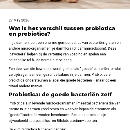
27 May 2026
Wat is het verschil tussen probiotica
en prebiotica?
In je darmen leeft een enorme gemeenschap van bacteriën, gisten en
andere micro-organismen: je darmflora (of darmmicrobioom). Deze
'bewoners' helpen bij de vertering van voeding en spelen een
belangrijke rol bij de normale stoelgang
Een deel van die bewoners wordt gezien als “goede” bacteriën, omdat
ze bijdragen aan een gezonde balans in je darmen. Probiotica en
prebiotica ondersteunen allebei die goede bacteriën – maar op een
totaal andere manier.
Probiotica: de goede bacteriën zelf
Probiotica zijn levende micro-organismen (meestal bacteriën) die van
nature in je darmen voorkomen en waarvan bepaalde stammen als
“goede” bacteriën worden beschouwd. Bekende groepen zijn
bijvoorbeeld Lactobacillus- en Bifidobacterium–soorten.
Je kunt probiotica binnenkrijgen via: