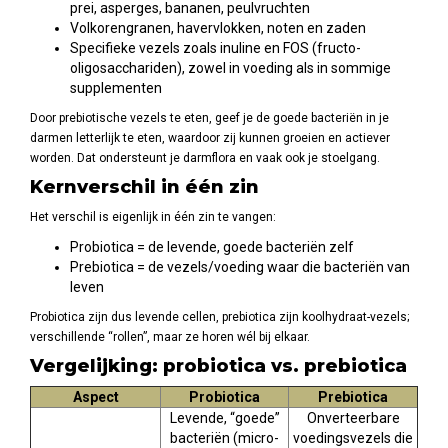
prei, asperges, bananen, peulvruchten
Volkorengranen, havervlokken, noten en zaden
Specifieke vezels zoals inuline en FOS (fructo-
oligosacchariden), zowel in voeding als in sommige
supplementen
Door prebiotische vezels te eten, geef je de goede bacteriën in je
darmen letterlijk te eten, waardoor zij kunnen groeien en actiever
worden. Dat ondersteunt je darmflora en vaak ook je stoelgang.
Kernverschil in één zin
Het verschil is eigenlijk in één zin te vangen:
Probiotica = de levende, goede bacteriën zelf
Prebiotica = de vezels/voeding waar die bacteriën van
leven
Probiotica zijn dus levende cellen, prebiotica zijn koolhydraat-vezels;
verschillende “rollen”, maar ze horen wél bij elkaar.
Vergelijking: probiotica vs. prebiotica
Aspect
Probiotica
Prebiotica
Levende, “goede”
Onverteerbare
bacteriën (micro-
voedingsvezels die