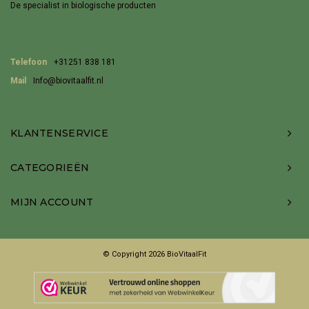
De specialist in biologische producten
Telefoon
+31251 838 181
Mail
Info@biovitaalfit.nl
KLANTENSERVICE
CATEGORIEËN
MIJN ACCOUNT
© Copyright 2026 BioVitaalFit