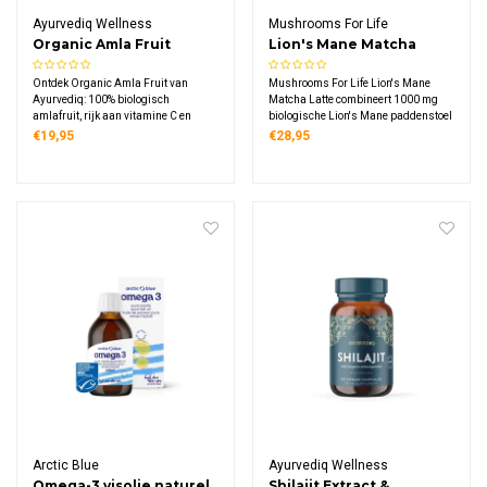
Ayurvediq Wellness
Mushrooms For Life
Organic Amla Fruit
Lion's Mane Matcha
Capsules
Latte Bio
Ontdek Organic Amla Fruit van
Mushrooms For Life Lion's Mane
Ayurvediq: 100% biologisch
Matcha Latte combineert 1000 mg
amlafruit, rijk aan vitamine C en
biologische Lion's Mane paddenstoel
antioxidanten. Puur, vegan en zonder
met Japanse matcha thee. Deze
€19,95
€28,95
onnodige toevoegingen – voor een
romige latte bevat kokosnoot, matcha
natuurlijke dagelijkse ondersteuning
en kaneel in een luxe pot van 110
van binnenuit.
gram, rijk aan L-theanine.
Arctic Blue
Ayurvediq Wellness
Omega-3 visolie naturel
Shilajit Extract &