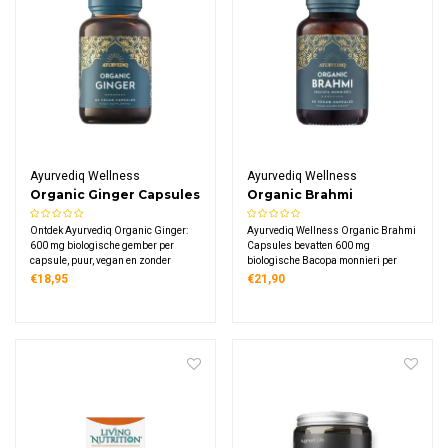
Ayurvediq Wellness
Ayurvediq Wellness
Organic Ginger Capsules
Organic Brahmi
Capsules
Ontdek Ayurvediq Organic Ginger:
Ayurvediq Wellness Organic Brahmi
600 mg biologische gember per
Capsules bevatten 600 mg
capsule, puur, vegan en zonder
biologische Bacopa monnieri per
onnodige toevoegingen.
capsule, een Ayurvedisch kruid.
€18,95
€21,90