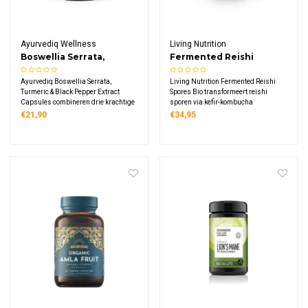
Ayurvediq Wellness
Living Nutrition
Boswellia Serrata,
Fermented Reishi
Turmeric & Black Pepper
Spores Bio
Ayurvediq Boswellia Serrata,
Living Nutrition Fermented Reishi
Extract Capsules
Turmeric & Black Pepper Extract
Spores Bio transformeert reishi
Capsules combineren drie krachtige
sporen via kefir-kombucha
Ayurvedische kruiden in één formule.
fermentatie. Dit biologische
€21,90
€34,95
Elke capsule bevat 400 mg Boswellia
supplement bevat 600 mg
Serrata met biologische kurkuma en
gefermenteerde sporen per
piperine.
dagdosering, rijk aan enzymen met
verhoogde bio-beschikbaarheid.