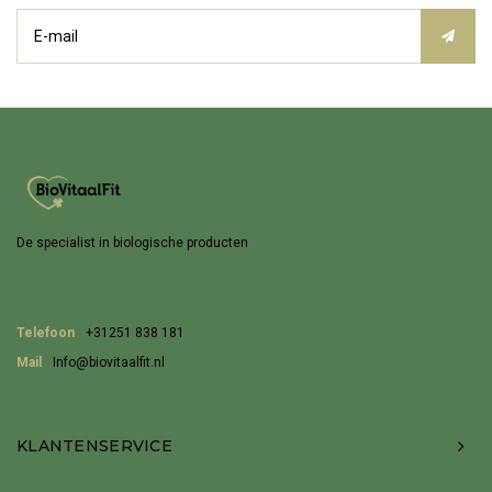
De specialist in biologische producten
Telefoon
+31251 838 181
Mail
Info@biovitaalfit.nl
KLANTENSERVICE