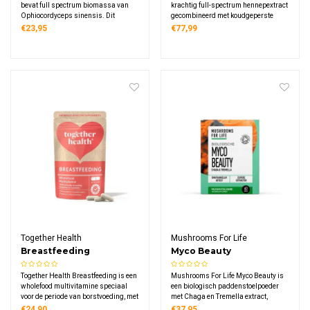
bevat full spectrum biomassa van
krachtig full-spectrum hennepextract
Ophiocordyceps sinensis. Dit
gecombineerd met koudgeperste
biologische supplement levert 1000
hennepzaadolie, geproduceerd
€23,95
€77,99
mg cordyceps biomassa per 2
volgens strenge kwaliteitsnormen en
capsules via heet water extractie,
met respect voor milieu en
gekweekt op biologische sorghum.
duurzaamheid.
Vegan, glutenvrij.
Together Health
Mushrooms For Life
Breastfeeding
Myco Beauty
Paddenstoelen Poeder
Together Health Breastfeeding is een
Mushrooms For Life Myco Beauty is
Bio
wholefood multivitamine speciaal
een biologisch paddenstoelpoeder
voor de periode van borstvoeding, met
met Chaga en Tremella extract,
ijzer, B12, magnesium, jodium en
zorgvuldig samengesteld voor
€24,90
€37,95