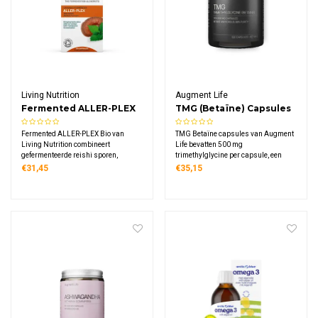
Living Nutrition
Augment Life
Fermented ALLER-PLEX
TMG (Betaïne) Capsules
Bio
Fermented ALLER-PLEX Bio van
TMG Betaïne capsules van Augment
Living Nutrition combineert
Life bevatten 500 mg
gefermenteerde reishi sporen,
trimethylglycine per capsule, een
brandnetelblad en kurkumawortel
natuurlijke verbinding die in het
€31,45
€35,15
met een uniek kefir‑kombucha
lichaam voorkomt en is afgeleid van
fermentatieproces in een volledig
het aminozuur glycine. Deze vegan
biologische, vegan en glutenvrije
capsules combineren puurheid met
capsule.
duurzaamheid.