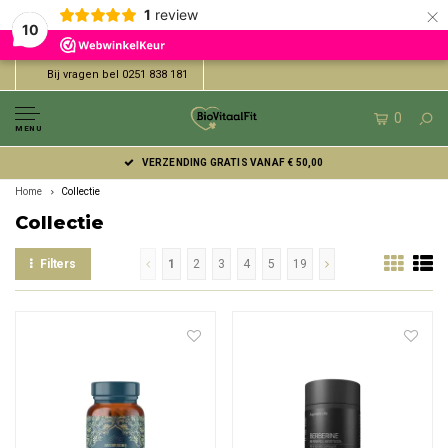
×
1
review
10
Bij vragen bel 0251 838 181
0
MENU
VERZENDING GRATIS VANAF € 50,00
Home
Collectie
Collectie
Filters
1
2
3
4
5
19