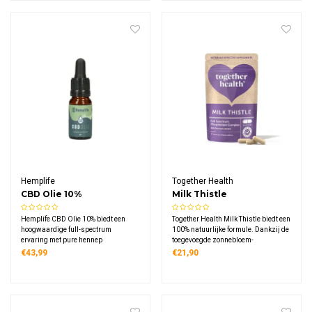
potje voor optimale kwaliteit.
biologische superfoods.
Hemplife
Together Health
CBD Olie 10%
Milk Thistle
Hemplife CBD Olie 10% biedt een
Together Health Milk Thistle biedt een
hoogwaardige full-spectrum
100% natuurlijke formule. Dankzij de
ervaring met pure hennep
toegevoegde zonnebloem-
ingrediënten. Deze Nederlandse
fosfolipiden en zwarte peperextract
€43,99
€21,90
kwaliteitsolie combineert CBD en
wordt de actieve stof silymarine
CBDA in een basis van koudgeperste
optimaal opgenomen.
hennepzaadolie voor optimale
natuurlijke ondersteuning.