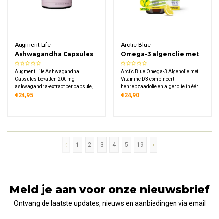
Augment Life
Arctic Blue
Ashwagandha Capsules
Omega-3 algenolie met
vitamine D3
Augment Life Ashwagandha
Arctic Blue Omega-3 Algenolie met
Capsules bevatten 200 mg
Vitamine D3 combineert
ashwagandha-extract per capsule,
hennepzaadolie en algenolie in één
gestandaardiseerd op meer dan 5%
plantaardig supplement. Deze
€24,95
€24,90
withanoliden. De capsules zijn
vloeibare olie levert 250 mg DHA, 125
vegan, geproduceerd volgens GMP-
mg EPA, 250 mg ALA en 10 mcg
en HACCP-normen en verpakt in een
vitamine D3 per dagdosering met
herbruikbaar glazen potje.
frisse citroensmaak.
1
2
3
4
5
19
Meld je aan voor onze nieuwsbrief
Ontvang de laatste updates, nieuws en aanbiedingen via email