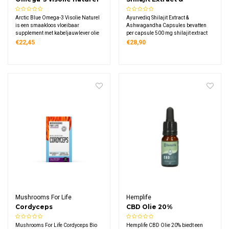
DHA & EPA
Ashwagandha Capsules
Arctic Blue Omega-3 Visolie Naturel
Ayurvediq Shilajit Extract &
is een smaakloos vloeibaar
Ashwagandha Capsules bevatten
supplement met kabeljauwlever olie
per capsule 500 mg shilajit extract
uit Noorwegen. Deze MSC-
en 50 mg biologische ashwagandha
€22,45
€28,90
gecertificeerde visolie levert 450 mg
DHA en 380 mg EPA per dagdosering
zonder toegevoegde smaakstoffen of
aroma's.
Mushrooms For Life
Hemplife
Cordyceps
CBD Olie 20%
Paddenstoelen
Mushrooms For Life Cordyceps Bio
Hemplife CBD Olie 20% biedt een
Capsules Bio