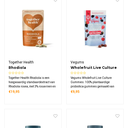
Together Health
Vegums
Rhodiola
Wholefruit Live Culture
Gummies
Together Health Rhodiola is een
Vegums Wholefruit Live Culture
hoogwaardig standaardextract van
Gummies: 100% plantaardige
Rhodiola rosea, met 3% rosavinen en
probiotica gummies gemaakt van
1% salidrosiden. Natuurlijk
echt fruit. Met Bacillus subtilis en
€19,95
€9,95
geëxtraheerd, vegan en met
citrusvezels. Vegan gecertificeerd,
plasticvrije, composteerbare
suikervrij en verpakt in
verpakking.
composteerbaar zakje.