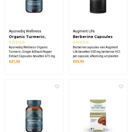
Ayurvediq Wellness
Augment Life
Organic Turmeric,
Berberine Capsules
Ginger & Black Pepper
Ayurvediq Wellness Organic
Berberine capsules van Augment
Extract Capsules
Turmeric, Ginger & Black Pepper
Life bevatten 500 mg berberine HCl
Extract Capsules bevatten 675 mg
per capsule, afkomstig uit planten
biologische kurkuma, gecombineerd
van de Berberis-familie. De capsules
€21,90
€59,99
met gember en zwarte peper-extract.
zijn vegan en verpakt in een
Deze vegan capsules zijn vrij van
duurzame verpakking.
vulstoffen en hulpstoffen