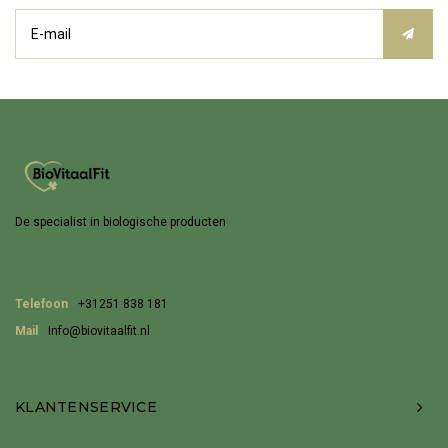
De specialist in biologische producten
Telefoon
+31251 838 181
Mail
Info@biovitaalfit.nl
KLANTENSERVICE