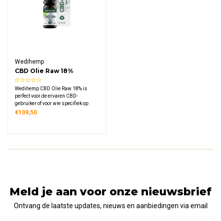
Wedihemp
CBD Olie Raw 18%
Wedihemp CBD Olie Raw 18% is
perfect voor de ervaren CBD-
gebruiker of voor wie specifiek op
zoek is naar een hooggedoseerd
€109,50
supplement. Waar veel producten
verhit worden, kiest Wedihemp met
de 'Raw' lijn voor een zuivere, koude
CO2-extractie.
Meld je aan voor onze nieuwsbrief
Ontvang de laatste updates, nieuws en aanbiedingen via email