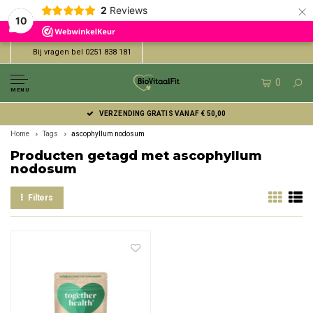
×
2
Reviews
10
Bij vragen bel 0251 838 181
0
MENU
VERZENDING GRATIS VANAF € 50,00
Home
Tags
ascophyllum nodosum
Producten getagd met ascophyllum
nodosum
Filters