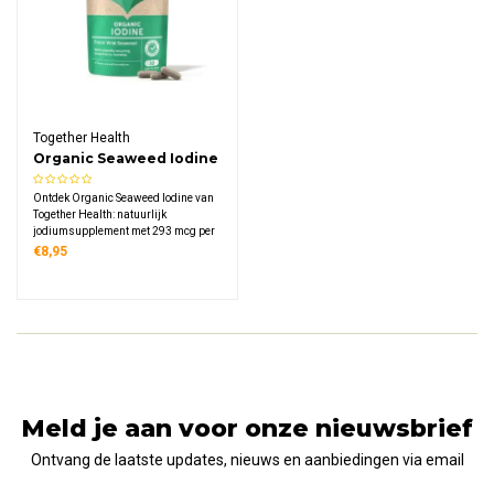
Together Health
Organic Seaweed Iodine
Ontdek Organic Seaweed Iodine van
Together Health: natuurlijk
jodiumsupplement met 293 mcg per
capsule uit duurzaam geoogst
€8,95
ascophyllum-zeewier, rijk aan
sporenmineralen zoals selenium,
zink en koper, veganistisch en
duurzaam verpakt.
Meld je aan voor onze nieuwsbrief
Ontvang de laatste updates, nieuws en aanbiedingen via email