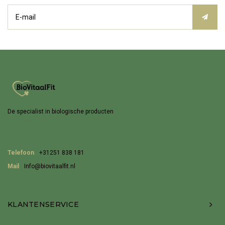
De specialist in biologische producten
Telefoon
+31251 838 181
Mail
Info@biovitaalfit.nl
KLANTENSERVICE