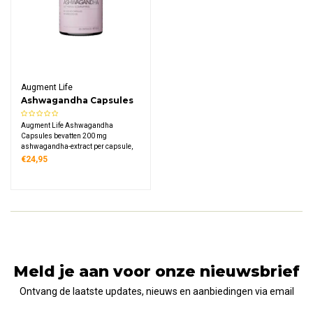
Augment Life
Ashwagandha Capsules
Augment Life Ashwagandha
Capsules bevatten 200 mg
ashwagandha-extract per capsule,
gestandaardiseerd op meer dan 5%
€24,95
withanoliden. De capsules zijn
vegan, geproduceerd volgens GMP-
en HACCP-normen en verpakt in een
herbruikbaar glazen potje.
Meld je aan voor onze nieuwsbrief
Ontvang de laatste updates, nieuws en aanbiedingen via email