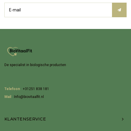
De specialist in biologische producten
Telefoon
+31251 838 181
Mail
Info@biovitaalfit.nl
KLANTENSERVICE