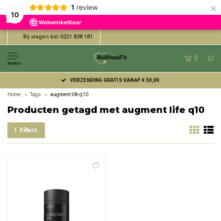
×
1
review
10
Bij vragen bel 0251 838 181
0
MENU
VERZENDING GRATIS VANAF € 50,00
Home
Tags
augment life q10
Producten getagd met augment life q10
Filters