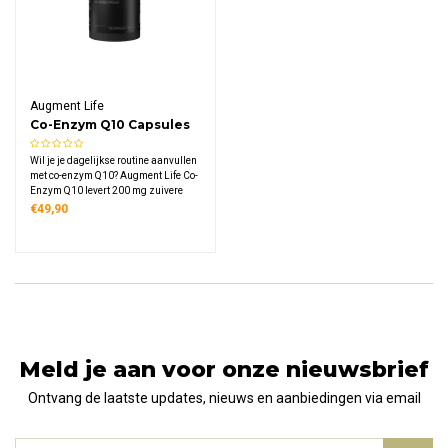
Augment Life
Co-Enzym Q10 Capsules
Wil je je dagelijkse routine aanvullen
met co-enzym Q10? Augment Life Co-
Enzym Q10 levert 200 mg zuivere
ubiquinon per capsule in een
€49,90
plasticvrije verpakking.
Meld je aan voor onze nieuwsbrief
Ontvang de laatste updates, nieuws en aanbiedingen via email