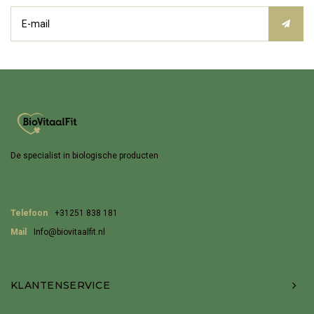
De specialist in biologische producten
Telefoon
+31251 838 181
Mail
Info@biovitaalfit.nl
KLANTENSERVICE