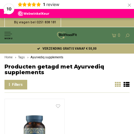
×
1
review
10
Bij vragen bel 0251 838 181
0
MENU
VERZENDING GRATIS VANAF € 50,00
Home
Tags
Ayurvediq supplements
Producten getagd met Ayurvediq
supplements
Filters