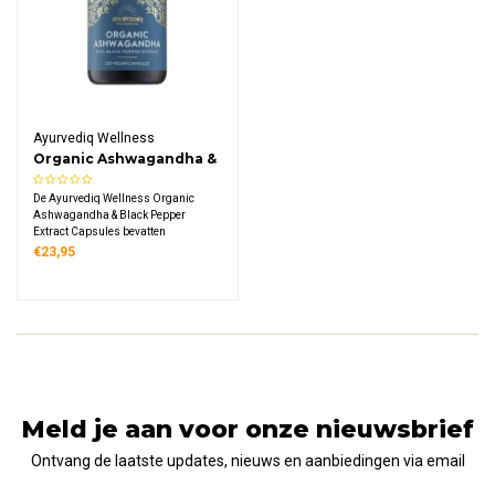
Ayurvediq Wellness
Organic Ashwagandha &
Black Pepper Extract
De Ayurvediq Wellness Organic
Capsules
Ashwagandha & Black Pepper
Extract Capsules bevatten
biologische ashwagandha en zwarte
€23,95
peper-extract, zonder onnodige
toevoegingen.
Meld je aan voor onze nieuwsbrief
Ontvang de laatste updates, nieuws en aanbiedingen via email