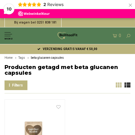
×
2
Reviews
10
Bij vragen bel 0251 838 181
0
MENU
VERZENDING GRATIS VANAF € 50,00
Home
Tags
beta glucanen capsules
Producten getagd met beta glucanen
capsules
Filters