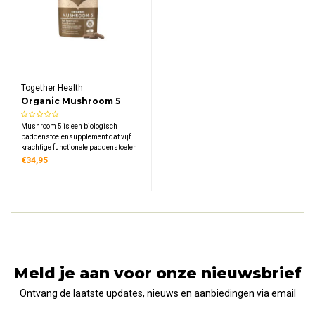
Together Health
Organic Mushroom 5
(800mg)
Mushroom 5 is een biologisch
paddenstoelensupplement dat vijf
krachtige functionele paddenstoelen
combineert: Lion's Mane, Chaga,
€34,95
Reishi, Shiitake en Maitake. Deze
hoogwaardige formule bevat 800mg
extract per dagdosering van twee
capsules.
Meld je aan voor onze nieuwsbrief
Ontvang de laatste updates, nieuws en aanbiedingen via email