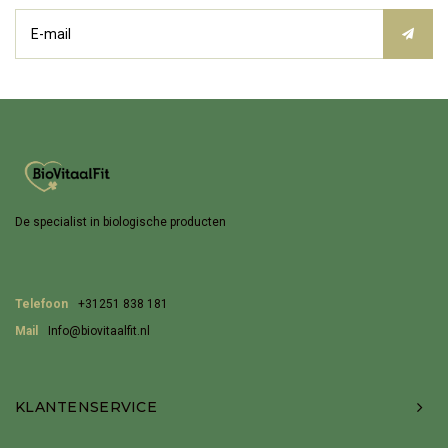
De specialist in biologische producten
Telefoon
+31251 838 181
Mail
Info@biovitaalfit.nl
KLANTENSERVICE