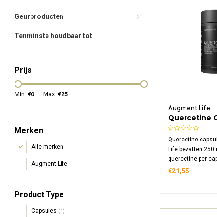
Geurproducten
Tenminste houdbaar tot!
Prijs
Min: €
0
Max: €
25
Augment Life
Quercetine 
Merken
Quercetine capsu
Alle merken
Life bevatten 250
quercetine per ca
Augment Life
natuurlijk bioflavo
€21,55
polyfenolgroep. D
capsules bieden 
Product Type
dosis zonder onn
toevoegingen in 
Capsules
(1)
verpakking.