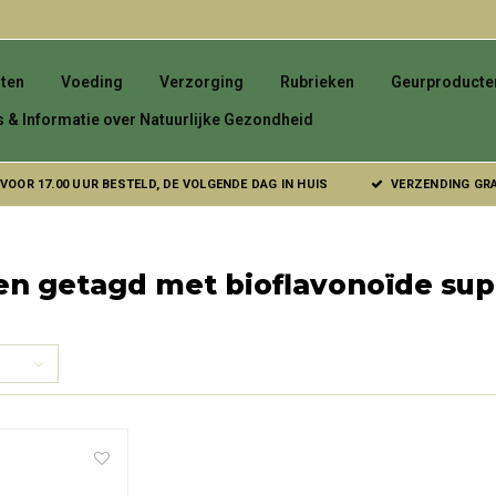
ten
Voeding
Verzorging
Rubrieken
Geurproducte
s & Informatie over Natuurlijke Gezondheid
VOOR 17.00 UUR BESTELD, DE VOLGENDE DAG IN HUIS
VERZENDING GRAT
en getagd met bioflavonoïde su