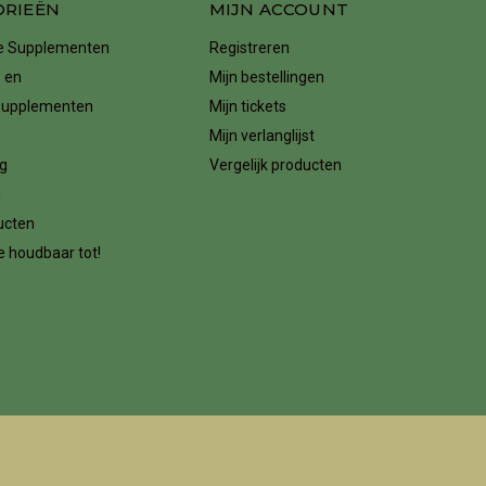
ORIEËN
MIJN ACCOUNT
ke Supplementen
Registreren
 en
Mijn bestellingen
supplementen
Mijn tickets
Mijn verlanglijst
g
Vergelijk producten
n
ucten
 houdbaar tot!