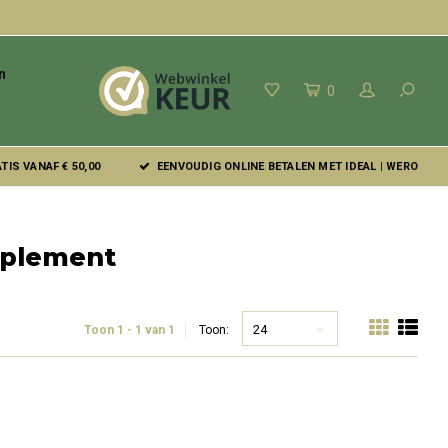
n
0
IS VANAF € 50,00
EENVOUDIG ONLINE BETALEN MET IDEAL | WERO
pplement
24
Toon 1 - 1 van 1
Toon: