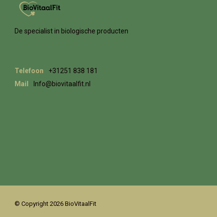
De specialist in biologische producten
Telefoon
+31251 838 181
Mail
Info@biovitaalfit.nl
© Copyright 2026 BioVitaalFit