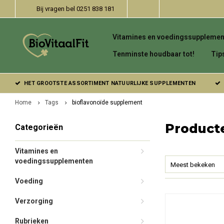
Bij vragen bel 0251 838 181
Vitamines en voedingssupplemen
Tenminste houdbaar tot!
Tip
HET GROOTSTE ASSORTIMENT NATUURLIJKE SUPPLEMENTEN
Home
Tags
bioflavonoïde supplement
Product
Categorieën
Vitamines en
voedingssupplementen
Meest bekeken
Voeding
Verzorging
Rubrieken