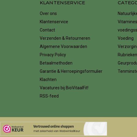
KLANTENSERVICE
CATEG
Over ons
Natuurlij
Klantenservice
Vitamines
Contact
voedings
Verzenden & Retourneren
Voeding
Algemene Voorwaarden
Verzorgin
Privacy Policy
Rubrieke
Betaalmethoden
Geurprod
Garantie & Herroepingsformulier
Tenminste
Klachten
Vacatures bij BioVitaalFit!
RSS-feed