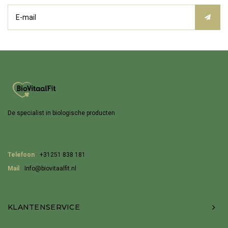
De specialist in biologische producten
Telefoon
+31251 838 181
Mail
Info@biovitaalfit.nl
KLANTENSERVICE