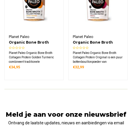
Planet Paleo
Planet Paleo
Organic Bone Broth
Organic Bone Broth
Collagen Protein Golden
Collagen Protein
Planet Paleo Organic Bone Broth
Planet Paleo Organic Bone Broth
Turmeric
Original
Collagen Protein Golden Turmeric
Collagen Protein Original is een puur
combineert traditionele
bottenbouillonpoeder van
runderbottenbouillon met biologische
grasgevoerde biologische runderen.
€34,95
€32,99
kurkuma en kruiden. Een eiwitrijk
Met 7,9 gram eiwit per portie en een
poeder van grasgevoerde
hartige blend van zeezout, tomaat, ui
weidekoeien met subtiele
en knoflook voor soepen en bouillon.
kerriesmaak en 7,3 gram eiwit per
portie.
Meld je aan voor onze nieuwsbrief
Ontvang de laatste updates, nieuws en aanbiedingen via email