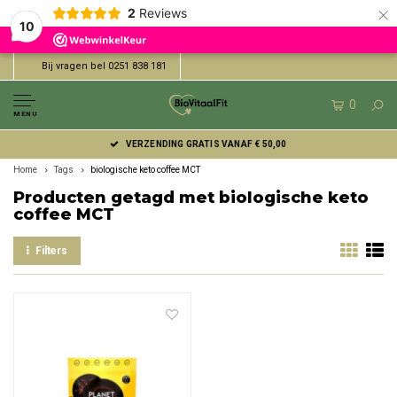
×
2
Reviews
10
Bij vragen bel 0251 838 181
0
MENU
VERZENDING GRATIS VANAF € 50,00
Home
Tags
biologische keto coffee MCT
Producten getagd met biologische keto
coffee MCT
Filters