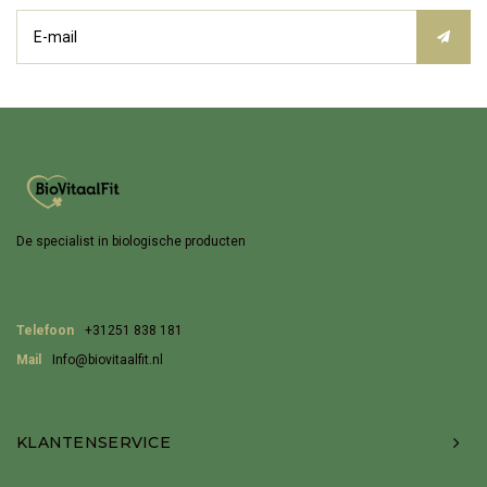
De specialist in biologische producten
Telefoon
+31251 838 181
Mail
Info@biovitaalfit.nl
KLANTENSERVICE