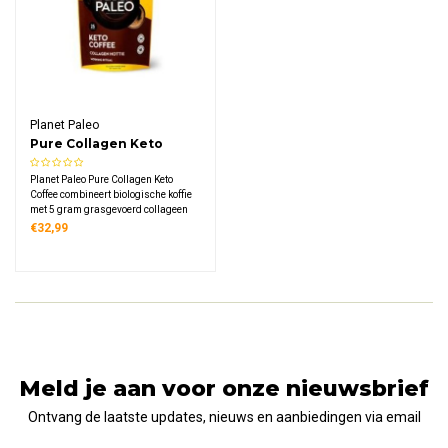
Planet Paleo
Pure Collagen Keto
Coffee
Planet Paleo Pure Collagen Keto
Coffee combineert biologische koffie
met 5 gram grasgevoerd collageen
en MCT-poeder. 4,9 gram eiwit per
€32,99
portie voor een romige, energierijke
koffie. Winnaar Janey Loves
Platinum Awards 2019.
Meld je aan voor onze nieuwsbrief
Ontvang de laatste updates, nieuws en aanbiedingen via email