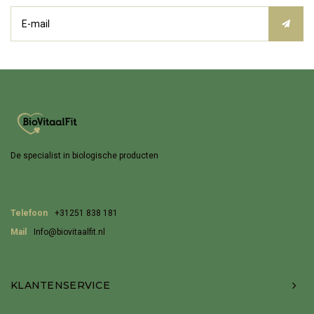
De specialist in biologische producten
Telefoon
+31251 838 181
Mail
Info@biovitaalfit.nl
KLANTENSERVICE