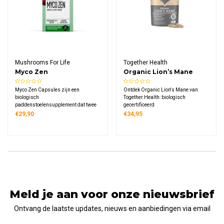
Mushrooms For Life
Together Health
Myco Zen
Organic Lion’s Mane
Paddenstoelen
Myco Zen Capsules zijn een
Ontdek Organic Lion's Mane van
Capsules Bio
biologisch
Together Health: biologisch
paddenstoelensupplement dat twee
gecertificeerd
gewaardeerde paddenstoelsoorten
paddenstoelensupplement met
€29,90
€34,95
combineert: Reishi en Lion's Mane.
1000mg extract per dagdosering,
Deze traditionele formule bevat pure
verkregen via dual-extractie uit 100%
extracten in vegetarische capsules,
vruchtlichamen, geschikt voor
geschikt voor veganisten.
veganisten en verpakt in duurzaam
materiaal.
Meld je aan voor onze nieuwsbrief
Ontvang de laatste updates, nieuws en aanbiedingen via email