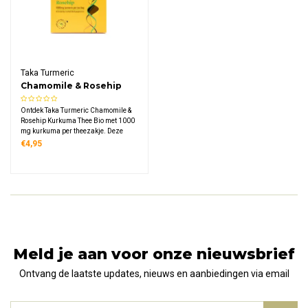
Taka Turmeric
Chamomile & Rosehip
Kurkuma Thee Bio
Ontdek Taka Turmeric Chamomile &
Rosehip Kurkuma Thee Bio met 1000
mg kurkuma per theezakje. Deze
cafeïnevrije biologische thee
€4,95
combineert zachte kamille met frisse
rozenbottel, honeybush en
sinaasappelschil in 15
composteerbare zakjes.
Meld je aan voor onze nieuwsbrief
Ontvang de laatste updates, nieuws en aanbiedingen via email