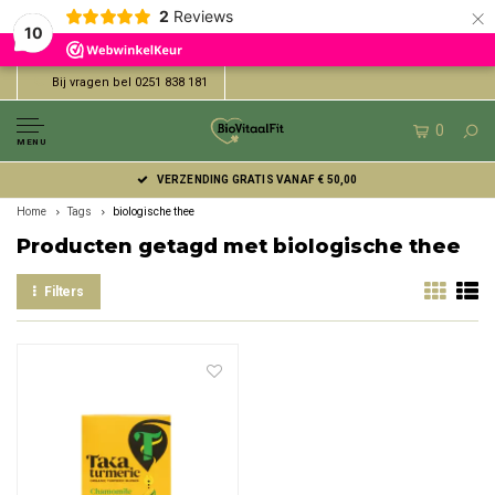
×
2
Reviews
10
Bij vragen bel 0251 838 181
0
MENU
VERZENDING GRATIS VANAF € 50,00
Home
Tags
biologische thee
Producten getagd met biologische thee
Filters