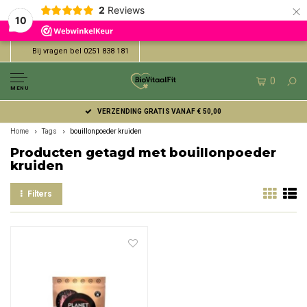
×
2
Reviews
10
Bij vragen bel 0251 838 181
0
MENU
VERZENDING GRATIS VANAF € 50,00
Home
Tags
bouillonpoeder kruiden
Producten getagd met bouillonpoeder
kruiden
Filters