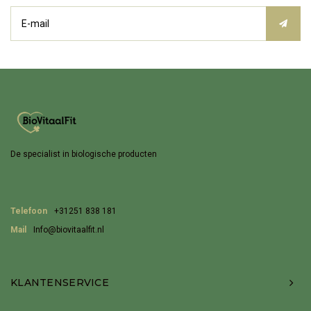
De specialist in biologische producten
Telefoon
+31251 838 181
Mail
Info@biovitaalfit.nl
KLANTENSERVICE