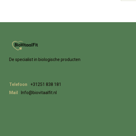
De specialist in biologische producten
Telefoon
+31251 838 181
Mail
Info@biovitaalfit.nl