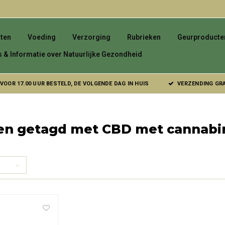
ten
Voeding
Verzorging
Rubrieken
Geurproducte
s & Informatie over Natuurlijke Gezondheid
VOOR 17.00 UUR BESTELD, DE VOLGENDE DAG IN HUIS
VERZENDING GRAT
en getagd met CBD met cannabi