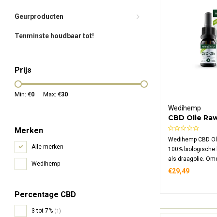
Geurproducten
Tenminste houdbaar tot!
Prijs
Min: €
0
Max: €
30
Wedihemp
CBD Olie Ra
Merken
Wedihemp CBD Ol
Alle merken
100% biologische
als draagolie. Om
Wedihemp
bestanddelen kou
€29,49
verwerkt door mid
extractie, blijven a
Percentage CBD
plantenstoffen op
3 tot 7%
(1)