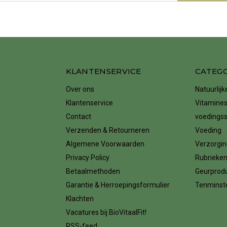
KLANTENSERVICE
CATEG
Over ons
Natuurlij
Klantenservice
Vitamines
Contact
voedings
Verzenden & Retourneren
Voeding
Algemene Voorwaarden
Verzorgin
Privacy Policy
Rubrieke
Betaalmethoden
Geurprod
Garantie & Herroepingsformulier
Tenminste
Klachten
Vacatures bij BioVitaalFit!
RSS-feed