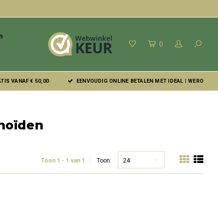
n
0
IS VANAF € 50,00
EENVOUDIG ONLINE BETALEN MET IDEAL | WERO
noïden
24
Toon 1 - 1 van 1
Toon: