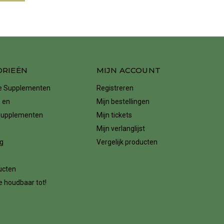
ORIEËN
MIJN ACCOUNT
ke Supplementen
Registreren
 en
Mijn bestellingen
supplementen
Mijn tickets
Mijn verlanglijst
g
Vergelijk producten
n
ucten
 houdbaar tot!