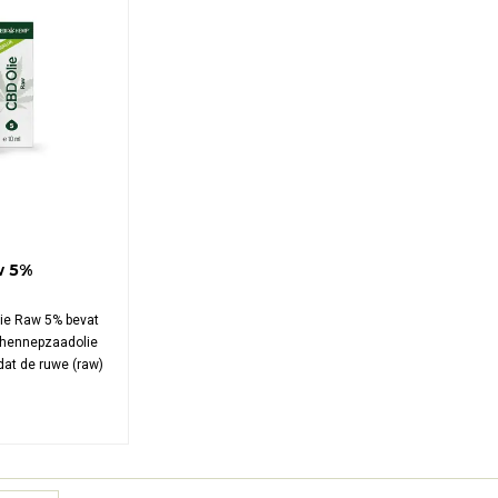
w 5%
ie Raw 5% bevat
 hennepzaadolie
dat de ruwe (raw)
d worden
del van CO2-
lle belangrijke
timaal bewaard.