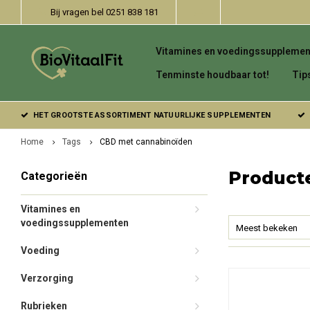
Bij vragen bel 0251 838 181
Vitamines en voedingssupplemen
Tenminste houdbaar tot!
Tip
HET GROOTSTE ASSORTIMENT NATUURLIJKE SUPPLEMENTEN
Home
Tags
CBD met cannabinoïden
Product
Categorieën
Vitamines en
voedingssupplementen
Meest bekeken
Voeding
Verzorging
Rubrieken