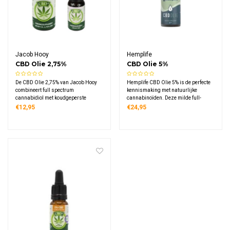
Jacob Hooy
Hemplife
CBD Olie 2,75%
CBD Olie 5%
De CBD Olie 2,75% van Jacob Hooy
Hemplife CBD Olie 5% is de perfecte
combineert full spectrum
kennismaking met natuurlijke
cannabidiol met koudgeperste
cannabinoïden. Deze milde full-
hennepzaadolie. Deze Nederlandse
spectrum olie combineert
€12,95
€24,95
olie bevat natuurlijke cannabinoïden,
hoogwaardig hennepextract met
vitamines en essentiële vetzuren.
koudgeperste hennepzaadolie,
Verkrijgbaar in handige flesjes van
ideaal voor beginners en voor
10 en 30 ml met pipet.
dagelijks gebruik.