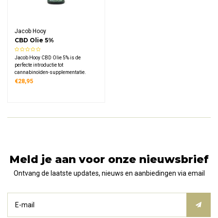
Jacob Hooy
CBD Olie 5%
Jacob Hooy CBD Olie 5% is de
perfecte introductie tot
cannabinoïden-supplementatie.
Deze full-spectrum olie combineert
€28,95
hoogwaardig hennepextract met
koudgeperste hennepzaadolie in een
gecertificeerd product van
Nederlands' meest vertrouwde
kruidenmerk.
Meld je aan voor onze nieuwsbrief
Ontvang de laatste updates, nieuws en aanbiedingen via email