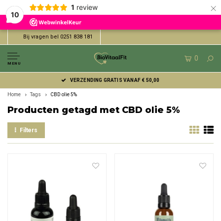
×
1
review
10
Bij vragen bel 0251 838 181
0
MENU
VERZENDING GRATIS VANAF € 50,00
Home
Tags
CBD olie 5%
Producten getagd met CBD olie 5%
Filters