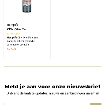
Hemplife
CBN Olie 5%
Hemplife CBN Olie 5% is een
natuurlijke hennepolie die
cannabinol bevat als
voedingssupplement, vervaardigd
€27,90
met hennepzaadolie als draagolie en
geschikt voor volwassenen die
geïnteresseerd zijn in de
eigenschappen van deze
cannabinoïde uit de hennepplant.
Meld je aan voor onze nieuwsbrief
Ontvang de laatste updates, nieuws en aanbiedingen via email