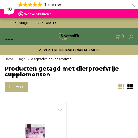
×
1
review
10
Bij vragen bel 0251 838 181
0
MENU
VERZENDING GRATIS VANAF € 50,00
Home
Tags
dierproefvrije supplementen
Producten getagd met dierproefvrije
supplementen
Filters