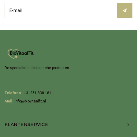
De specialist in biologische producten
Telefoon
+31251 838 181
Mail
Info@biovitaalfit.nl
KLANTENSERVICE