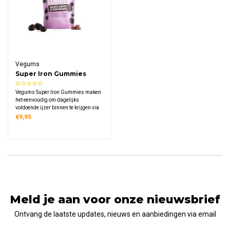
Vegums
Super Iron Gummies
Vegums Super Iron Gummies maken
het eenvoudig om dagelijks
voldoende ijzer binnen te krijgen via
heerlijke kauwbare gummies met
€9,95
bramensmaak, volledig plantaardig
en geschikt voor het hele gezin vanaf
3 jaar oud.
Meld je aan voor onze nieuwsbrief
Ontvang de laatste updates, nieuws en aanbiedingen via email