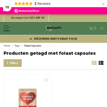
×
2
Reviews
10
Bij vragen bel 0251 838 181
0
MENU
VERZENDING GRATIS VANAF € 50,00
Home
Tags
folaat capsules
Producten getagd met folaat capsules
Filters