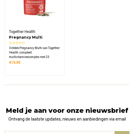
Together Health
Pregnancy Multi
Ontdek Pregnancy Multi van Together
Health: compleet
multivitaminecomplex met 23
natuurlijke vitamines en mineralen,
€19,95
inclusief 400 mcg folaat, speciaal
ontwikkeld voor zwangeren,
veganistisch en verpakt in
composteerbaar materiaal.
Meld je aan voor onze nieuwsbrief
Ontvang de laatste updates, nieuws en aanbiedingen via email