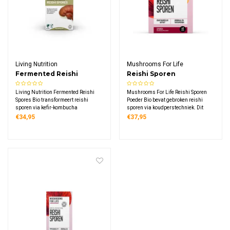
Living Nutrition
Mushrooms For Life
Fermented Reishi
Reishi Sporen
Spores Bio
Paddenstoelen Poeder
Living Nutrition Fermented Reishi
Mushrooms For Life Reishi Sporen
Bio
Spores Bio transformeert reishi
Poeder Bio bevat gebroken reishi
sporen via kefir-kombucha
sporen via koudperstechniek. Dit
fermentatie. Dit biologische
biologische supplement levert 1000
€34,95
€37,95
supplement bevat 600 mg
mg reishi sporen per dagdosering,
gefermenteerde sporen per
rijk aan triterpenen en
dagdosering, rijk aan enzymen met
polysacchariden. Vegan, glutenvrij,
verhoogde bio-beschikbaarheid.
in glazen potje.