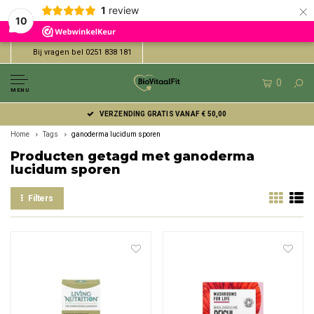
×
1
review
10
Bij vragen bel 0251 838 181
0
MENU
VERZENDING GRATIS VANAF € 50,00
Home
Tags
ganoderma lucidum sporen
Producten getagd met ganoderma
lucidum sporen
Filters