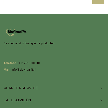
De specialist in biologische producten
Telefoon
+31251 838 181
Mail
Info@biovitaalfit.nl
KLANTENSERVICE
CATEGORIEËN