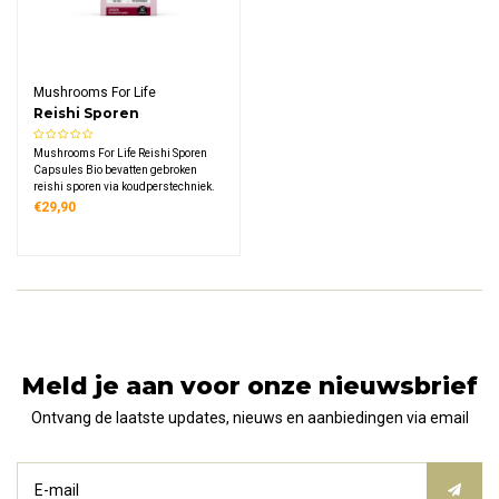
Mushrooms For Life
Reishi Sporen
Paddenstoelen
Mushrooms For Life Reishi Sporen
Capsules Bio
Capsules Bio bevatten gebroken
reishi sporen via koudperstechniek.
Dit biologische supplement levert
€29,90
800 mg reishi sporen per
dagdosering, rijk aan triterpenen en
polysacchariden. Vegan, glutenvrij,
in glazen potje.
Meld je aan voor onze nieuwsbrief
Ontvang de laatste updates, nieuws en aanbiedingen via email