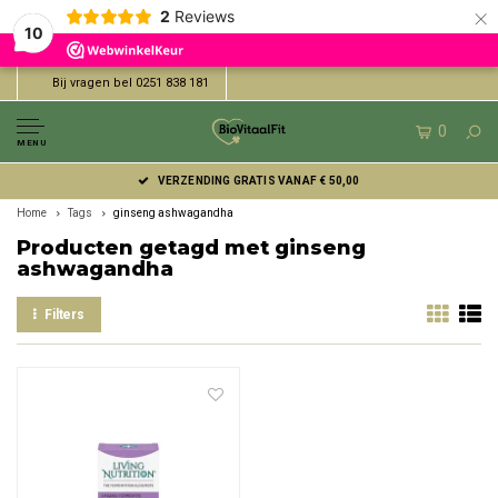
×
2
Reviews
10
Bij vragen bel 0251 838 181
0
MENU
VERZENDING GRATIS VANAF € 50,00
Home
Tags
ginseng ashwagandha
Producten getagd met ginseng
ashwagandha
Filters