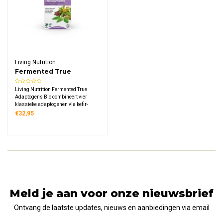
Living Nutrition
Fermented True
Adaptogens Bio
Living Nutrition Fermented True
Adaptogens Bio combineert vier
klassieke adaptogenen via kefir-
kombucha fermentatie. Deze
€32,95
biologische formule bevat rode
ginseng, ashwagandha, heilige
basilicum en rhodiola, rijk aan
enzymen en microflora.
Meld je aan voor onze nieuwsbrief
Ontvang de laatste updates, nieuws en aanbiedingen via email