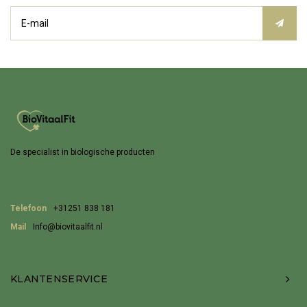
De specialist in biologische producten
Telefoon
+31251 838 181
Mail
Info@biovitaalfit.nl
KLANTENSERVICE