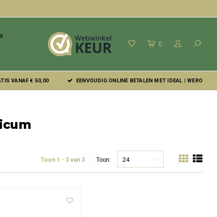
n
0
IS VANAF € 50,00
EENVOUDIG ONLINE BETALEN MET IDEAL | WERO
ticum
24
Toon 1 - 3 van 3
Toon: