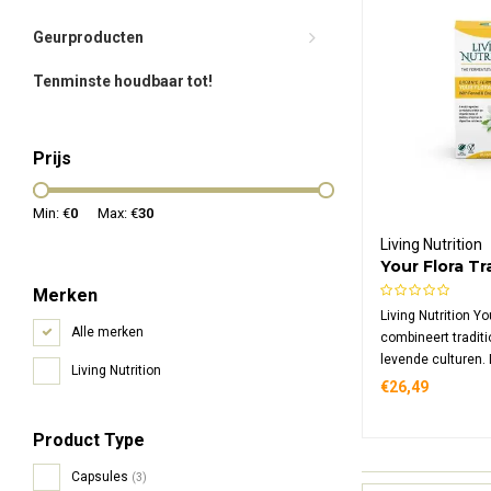
Geurproducten
Tenminste houdbaar tot!
Prijs
Min: €
0
Max: €
30
Living Nutrition
Your Flora Tr
Gefermentee
Merken
Kamille Bio
Living Nutrition Yo
Alle merken
combineert tradit
levende culturen.
Living Nutrition
formule bevat ge
€26,49
venkel en kamille
meer dan 100 mi
Product Type
uit Kefi-soya™ ge
gekiemde sojabon
Capsules
(3)