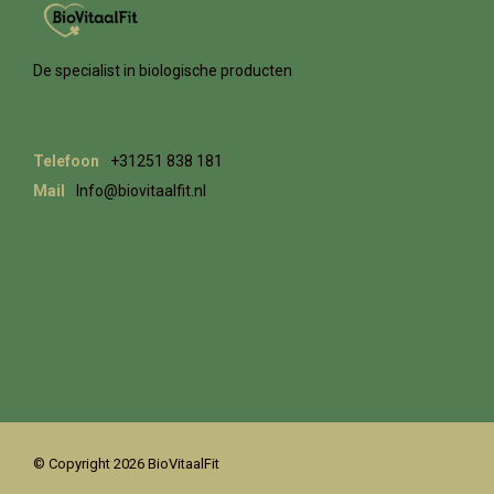
De specialist in biologische producten
Telefoon
+31251 838 181
Mail
Info@biovitaalfit.nl
© Copyright 2026 BioVitaalFit