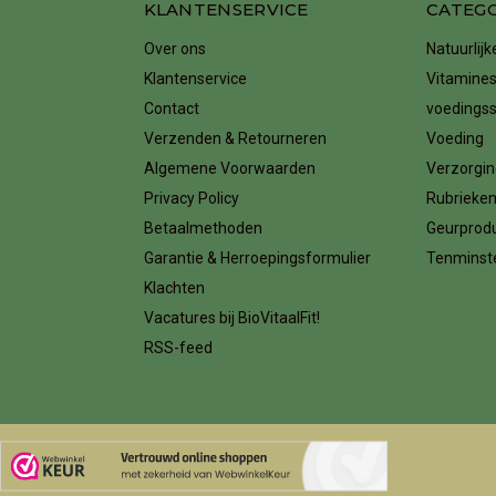
KLANTENSERVICE
CATEG
Over ons
Natuurlij
Klantenservice
Vitamines
Contact
voedings
Verzenden & Retourneren
Voeding
Algemene Voorwaarden
Verzorgin
Privacy Policy
Rubrieke
Betaalmethoden
Geurprod
Garantie & Herroepingsformulier
Tenminste
Klachten
Vacatures bij BioVitaalFit!
RSS-feed