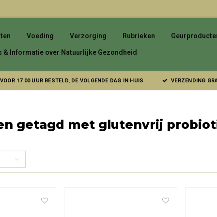
ten
Voeding
Verzorging
Rubrieken
Geurproducte
s & Informatie over Natuurlijke Gezondheid
VOOR 17.00 UUR BESTELD, DE VOLGENDE DAG IN HUIS
VERZENDING GRAT
n getagd met glutenvrij probio