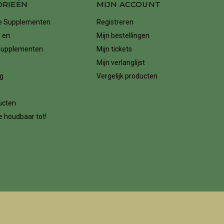
ORIEËN
MIJN ACCOUNT
ke Supplementen
Registreren
 en
Mijn bestellingen
supplementen
Mijn tickets
Mijn verlanglijst
g
Vergelijk producten
n
ucten
 houdbaar tot!