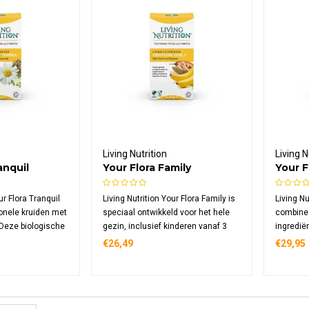
Living Nutrition
Living N
anquil
Your Flora Family
Your F
rde Venkel
Gefermenteerde Baobab
Gefer
Banaan Bio
Vera B
ur Flora Tranquil
Living Nutrition Your Flora Family is
Living Nu
ionele kruiden met
speciaal ontwikkeld voor het hele
combine
 Deze biologische
gezin, inclusief kinderen vanaf 3
ingredië
fermenteerde
jaar. Deze formule combineert
diversit
€26,49
€29,95
, aangevuld met
natuurlijk zoete banaan en baobab
vera bla
crobenstammen
met meer dan 100
aangevu
fermenteerde
microbenstammen uit Kefi-soya™
microbe
en.
gefermenteerde gekiemde
geferme
sojabonen.
sojabon