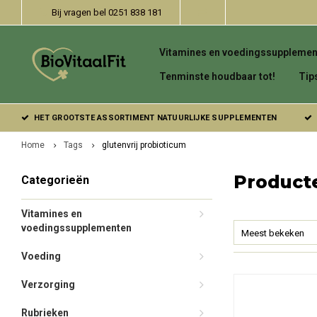
Bij vragen bel 0251 838 181
Vitamines en voedingssupplemen
Tenminste houdbaar tot!
Tip
HET GROOTSTE ASSORTIMENT NATUURLIJKE SUPPLEMENTEN
Home
Tags
glutenvrij probioticum
Producte
Categorieën
Vitamines en
voedingssupplementen
Meest bekeken
Voeding
Verzorging
Rubrieken