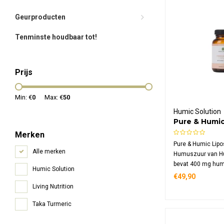
Geurproducten
Tenminste houdbaar tot!
Prijs
Min: €
0
Max: €
50
Humic Solution
Pure & Humi
Humuszuur
Merken
Pure & Humic Lip
Alle merken
Humuszuur van Hu
bevat 400 mg hum
Humic Solution
capsule, ingekaps
€49,90
voor een optimal
Living Nutrition
natuurlijk supplem
organisch materiaa
Taka Turmeric
van gluten en zuiv