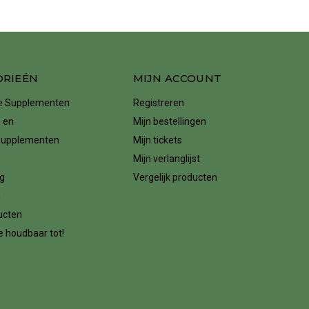
ORIEËN
MIJN ACCOUNT
ke Supplementen
Registreren
 en
Mijn bestellingen
supplementen
Mijn tickets
Mijn verlanglijst
g
Vergelijk producten
n
ucten
 houdbaar tot!