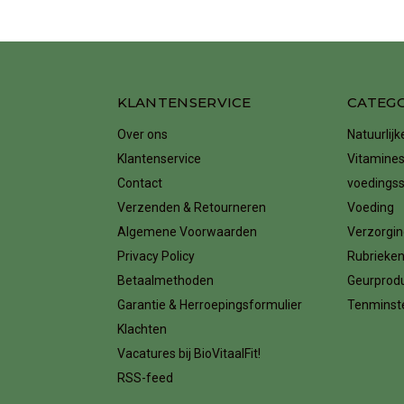
KLANTENSERVICE
CATEG
Over ons
Natuurlij
Klantenservice
Vitamines
Contact
voedings
Verzenden & Retourneren
Voeding
Algemene Voorwaarden
Verzorgin
Privacy Policy
Rubrieke
Betaalmethoden
Geurprod
Garantie & Herroepingsformulier
Tenminste
Klachten
Vacatures bij BioVitaalFit!
RSS-feed