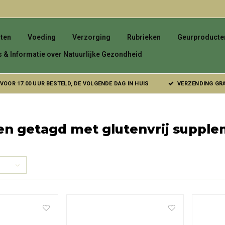
ten
Voeding
Verzorging
Rubrieken
Geurproducte
s & Informatie over Natuurlijke Gezondheid
VOOR 17.00 UUR BESTELD, DE VOLGENDE DAG IN HUIS
VERZENDING GRAT
en getagd met glutenvrij suppl