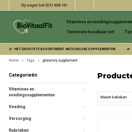
Bij vragen bel 0251 838 181
Vitamines en voedingssupplemen
Tenminste houdbaar tot!
Tip
HET GROOTSTE ASSORTIMENT NATUURLIJKE SUPPLEMENTEN
Home
Tags
glutenvrij supplement
Product
Categorieën
Vitamines en
voedingssupplementen
Meest bekeken
Voeding
Verzorging
Rubrieken