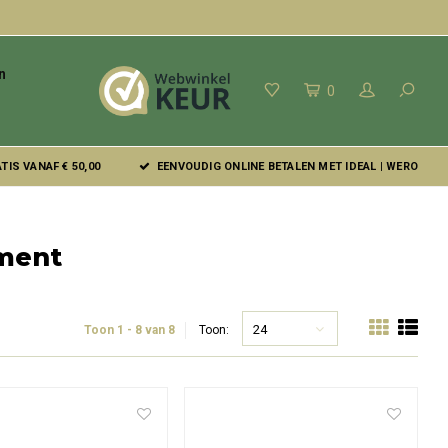
n
0
IS VANAF € 50,00
EENVOUDIG ONLINE BETALEN MET IDEAL | WERO
ement
24
Toon 1 - 8 van 8
Toon: