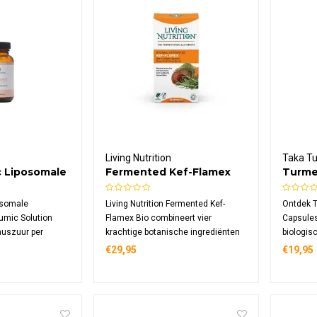
Living Nutrition
Taka T
c Liposomale
Fermented Kef-Flamex
Turme
Bio
osomale
Living Nutrition Fermented Kef-
Ontdek 
mic Solution
Flamex Bio combineert vier
Capsules
uszuur per
krachtige botanische ingrediënten
biologis
eld in liposomen
via kefir-kombucha fermentatie.
peperext
€29,95
€19,95
e opname. Een
Deze biologische formule bevat
hoogwaa
ent afkomstig uit
kurkuma wortel, rozemarijn, groene
is gesch
l, vegan en vrij
thee en reishi sporen, rijk aan
veganiste
el.
enzymen en microflora.
120 caps