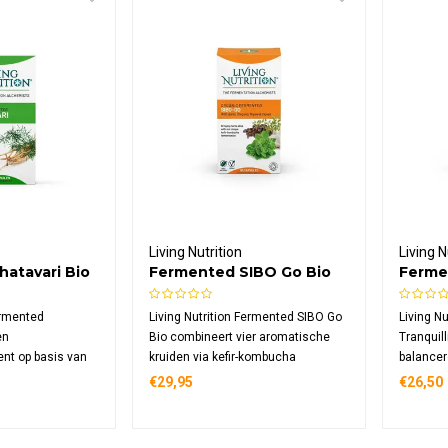
Living Nutrition
Living N
atavari Bio
Fermented SIBO Go Bio
Fermen
Bio
ermented
Living Nutrition Fermented SIBO Go
Living N
en
Bio combineert vier aromatische
Tranquill
nt op basis van
kruiden via kefir-kombucha
balancer
atavari, verpakt
fermentatie. Deze formule bevat
kombuch
€29,95
€26,50
 capsules voor
knoflook bol, oregano blad, tijm en
biologis
kruidnagel toppen, rijk aan enzymen
bloemen
en microflora met verhoogde bio-
citroenme