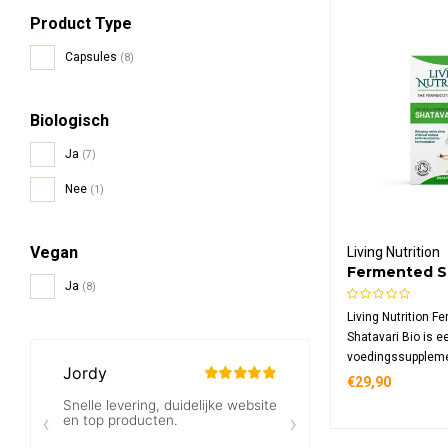
Product Type
Capsules
(8)
Biologisch
Ja
(7)
Nee
(1)
Vegan
Living Nutrition
Fermented Sh
Ja
(8)
Living Nutrition F
Shatavari Bio is e
voedingssuppleme
gefermenteerde sh
€29,90
in 60 biologische
dagelijks gebruik