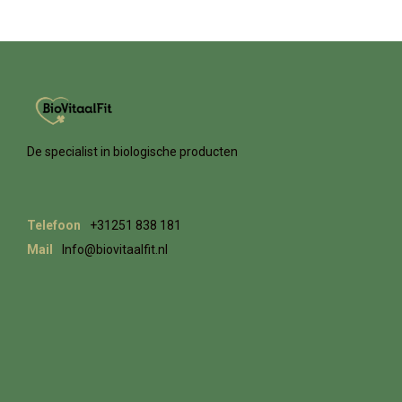
De specialist in biologische producten
Telefoon
+31251 838 181
Mail
Info@biovitaalfit.nl