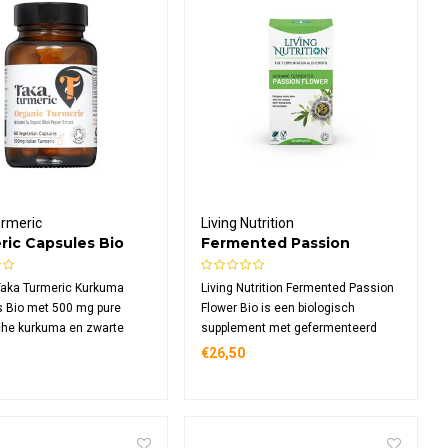
urmeric
Living Nutrition
ric Capsules Bio
Fermented Passion
Flower Bio
Taka Turmeric Kurkuma
Living Nutrition Fermented Passion
 Bio met 500 mg pure
Flower Bio is een biologisch
che kurkuma en zwarte
supplement met gefermenteerd
ract per capsule. Deze
passiebloemblad. Dankzij de unieke
€26,50
rdige voedingssupplement
Kefir-kombucha fermentatie is het
ikt voor vegetariërs en
rijk aan enzymen en microflora met
n, verkrijgbaar in 60 of
een hoge bio-beschikbaarheid.
ules.