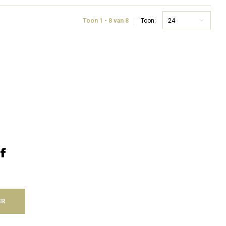
 met verhoogde bio-
microflora met verhoogde bio-
aarheid
beschikbaarheid.
24
Toon 1 - 8 van 8
Toon:
f
ER