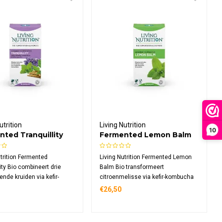
utrition
Living Nutrition
10
ted Tranquillity
Fermented Lemon Balm
Bio
utrition Fermented
Living Nutrition Fermented Lemon
ity Bio combineert drie
Balm Bio transformeert
ende kruiden via kefir-
citroenmelisse via kefir-kombucha
a fermentatie. Deze
fermentatie. Dit biologische
€26,50
che formule bevat lavendel
supplement bevat 500 mg
, ashwagandha wortel en
gefermenteerde citroenmelisse per
lisse blad, rijk aan
dagdosering, rijk aan enzymen en