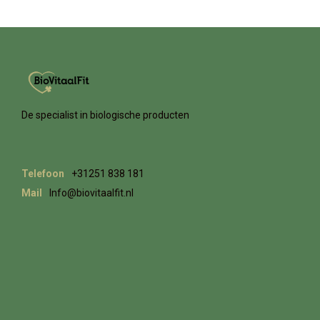
De specialist in biologische producten
Telefoon
+31251 838 181
Mail
Info@biovitaalfit.nl