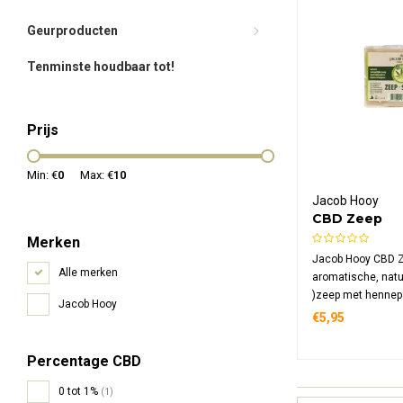
Geurproducten
Tenminste houdbaar tot!
Prijs
Min: €
0
Max: €
10
Jacob Hooy
CBD Zeep
Merken
Jacob Hooy CBD Z
Alle merken
aromatische, natu
)zeep met hennep
Jacob Hooy
sojabonolie, palmo
€5,95
kamferboomolie. 
reinigt de handen 
Percentage CBD
geschikt voor de 
frequent dagelijks
0 tot 1%
(1)