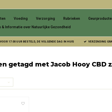
ten
Voeding
Verzorging
Rubrieken
Geurproducte
s & Informatie over Natuurlijke Gezondheid
VOOR 17.00 UUR BESTELD, DE VOLGENDE DAG IN HUIS
VERZENDING GRAT
en getagd met Jacob Hooy CBD 