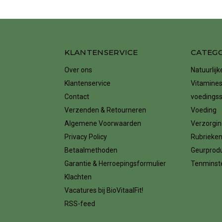
KLANTENSERVICE
CATEG
Over ons
Natuurlij
Klantenservice
Vitamines
Contact
voedings
Verzenden & Retourneren
Voeding
Algemene Voorwaarden
Verzorgin
Privacy Policy
Rubrieke
Betaalmethoden
Geurprod
Garantie & Herroepingsformulier
Tenminste
Klachten
Vacatures bij BioVitaalFit!
RSS-feed