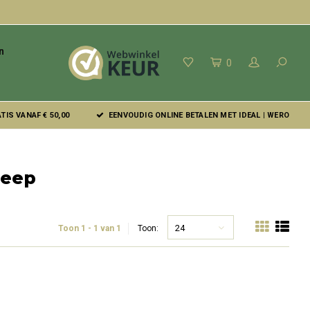
n
0
IS VANAF € 50,00
EENVOUDIG ONLINE BETALEN MET IDEAL | WERO
zeep
24
Toon 1 - 1 van 1
Toon: