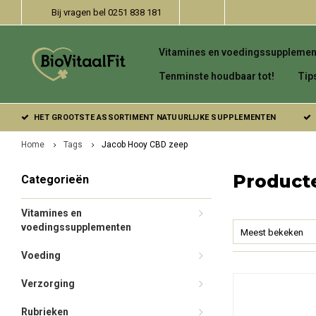
Bij vragen bel 0251 838 181
Vitamines en voedingssupplemen
Tenminste houdbaar tot!
Tip
HET GROOTSTE ASSORTIMENT NATUURLIJKE SUPPLEMENTEN
Home
Tags
Jacob Hooy CBD zeep
Product
Categorieën
Vitamines en
voedingssupplementen
Meest bekeken
Voeding
Verzorging
Rubrieken