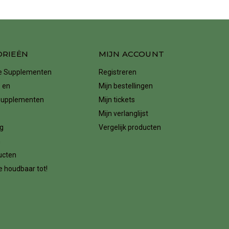
ORIEËN
MIJN ACCOUNT
ke Supplementen
Registreren
 en
Mijn bestellingen
supplementen
Mijn tickets
Mijn verlanglijst
g
Vergelijk producten
n
ucten
 houdbaar tot!