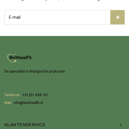
De specialist in biologische producten
Telefoon
+31251 838 181
Mail
Info@biovitaalfit.nl
KLANTENSERVICE