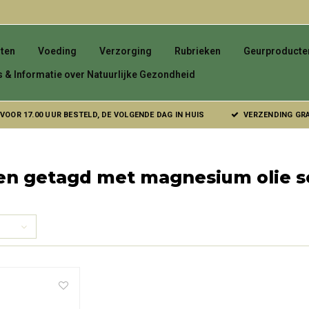
ten
Voeding
Verzorging
Rubrieken
Geurproducte
s & Informatie over Natuurlijke Gezondheid
VOOR 17.00 UUR BESTELD, DE VOLGENDE DAG IN HUIS
VERZENDING GRAT
en getagd met magnesium olie s