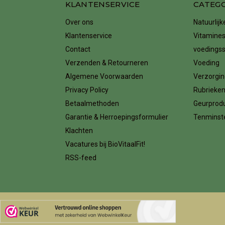
KLANTENSERVICE
CATEG
Over ons
Natuurlij
Klantenservice
Vitamines
Contact
voedings
Verzenden & Retourneren
Voeding
Algemene Voorwaarden
Verzorgin
Privacy Policy
Rubrieke
Betaalmethoden
Geurprod
Garantie & Herroepingsformulier
Tenminste
Klachten
Vacatures bij BioVitaalFit!
RSS-feed