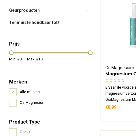
Geurproducten
Tenminste houdbaar tot!
Prijs
Min: €
0
Max: €
10
OsiMagnesium
Magnesium Oi
Merken
Ervaar de voordele
Alle merken
magnesiumverzor
OsiMagnesium Ma
OsiMagnesium
Sensitive. Speciaa
€8,99
de gevoelige huid,
magnesiumolie sn
Product Type
ondersteunt je da
lichaamsverzorgi
Olie
(1)
Zechstein magne