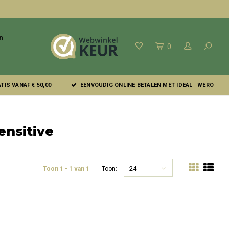
n
0
IS VANAF € 50,00
EENVOUDIG ONLINE BETALEN MET IDEAL | WERO
ensitive
24
Toon 1 - 1 van 1
Toon: