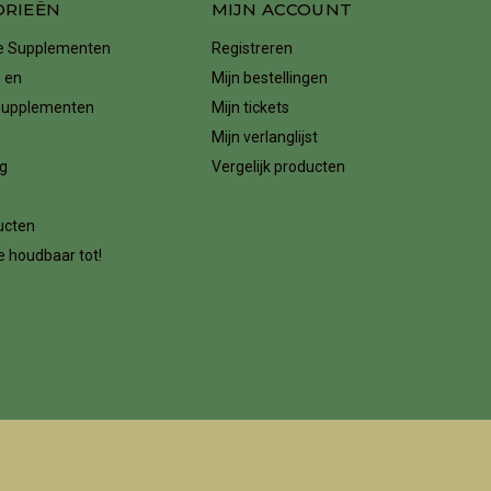
ORIEËN
MIJN ACCOUNT
ke Supplementen
Registreren
 en
Mijn bestellingen
supplementen
Mijn tickets
Mijn verlanglijst
g
Vergelijk producten
n
ucten
 houdbaar tot!