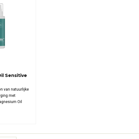
l Sensitive
n van natuurlijke
ging met
gnesium Oil
l ontwikkeld voor
 trekt deze
el in en
gelijkse
ng met zuiver
sium.