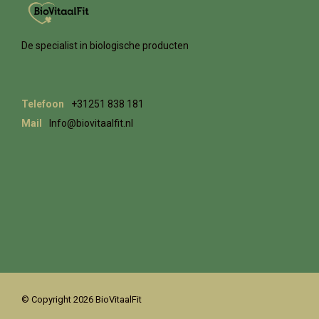
De specialist in biologische producten
Telefoon
+31251 838 181
Mail
Info@biovitaalfit.nl
© Copyright 2026 BioVitaalFit