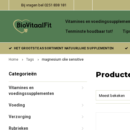
Bij vragen bel 0251 838 181
Vitamines en voedingssupplemen
Tenminste houdbaar tot!
Tip
HET GROOTSTE ASSORTIMENT NATUURLIJKE SUPPLEMENTEN
Home
Tags
magnesium olie sensitive
Product
Categorieën
Vitamines en
voedingssupplementen
Meest bekeken
Voeding
Verzorging
Rubrieken