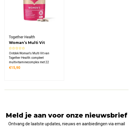
Together Health
Woman’s Multi Vit
Ontdek Woman's Multi Vit van
Together Health: compleet
multivitaminecomplex met 22
voedingsstoffen speciaal voor
€15,90
vrouwen, uit voedingsgist,
oceaanmineralen en plantaardige
bronnen, geschikt tijdens
zwangerschap, veganistisch en
duurzaam verpakt.
Meld je aan voor onze nieuwsbrief
Ontvang de laatste updates, nieuws en aanbiedingen via email