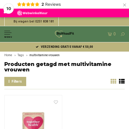
×
2
Reviews
10
Bij vragen bel 0251 838 181
0
MENU
VERZENDING GRATIS VANAF € 50,00
Home
Tags
multivitamine vrouwen
Producten getagd met multivitamine
vrouwen
Filters