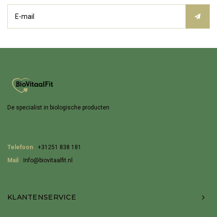
De specialist in biologische producten
Telefoon
+31251 838 181
Mail
Info@biovitaalfit.nl
KLANTENSERVICE