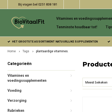
Bij vragen bel 0251 838 181
Vitamines en voedingssupplemen
Tenminste houdbaar tot!
Tip
HET GROOTSTE ASSORTIMENT NATUURLIJKE SUPPLEMENTEN
Home
Tags
plantaardige vitamines.
Producte
Categorieën
Vitamines en
voedingssupplementen
Meest bekeken
Voeding
Verzorging
Rubrieken