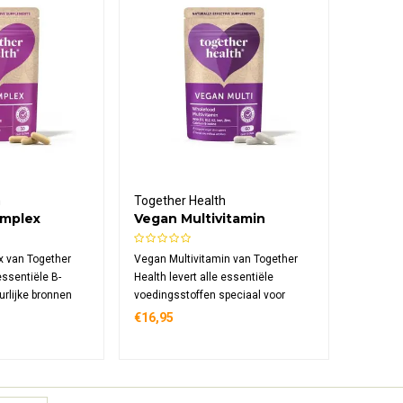
h
Together Health
omplex
Vegan Multivitamin
x van Together
Vegan Multivitamin van Together
essentiële B-
Health levert alle essentiële
urlijke bronnen
voedingsstoffen speciaal voor
 en citrus. Dit
vegetariërs en veganisten uit
€16,95
pplement
natuurlijke bronnen. Dit plantaardige
ie, het
supplement ondersteunt energie,
raagt bij aan
botten, immuunsysteem en helpt
 vermoeidheid.
tekorten voorkomen.