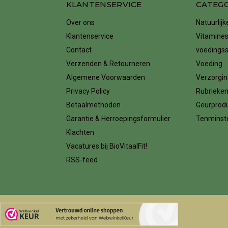
KLANTENSERVICE
CATEG
Over ons
Natuurlij
Klantenservice
Vitamines
Contact
voedings
Verzenden & Retourneren
Voeding
Algemene Voorwaarden
Verzorgin
Privacy Policy
Rubrieke
Betaalmethoden
Geurprod
Garantie & Herroepingsformulier
Tenminste
Klachten
Vacatures bij BioVitaalFit!
RSS-feed