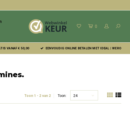
n
0
IS VANAF € 50,00
EENVOUDIG ONLINE BETALEN MET IDEAL | WERO
mines.
24
Toon 1 - 2 van 2
Toon: