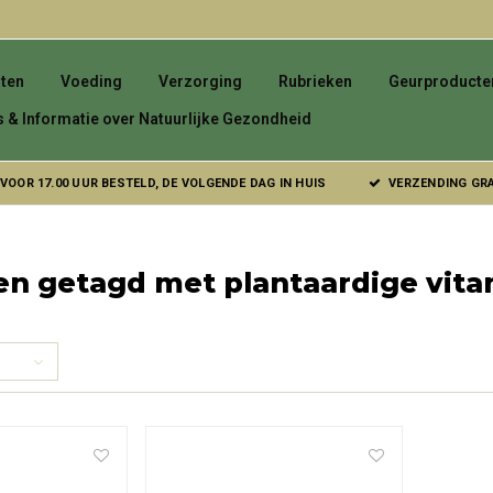
ten
Voeding
Verzorging
Rubrieken
Geurproducte
s & Informatie over Natuurlijke Gezondheid
VOOR 17.00 UUR BESTELD, DE VOLGENDE DAG IN HUIS
VERZENDING GRAT
n getagd met plantaardige vita