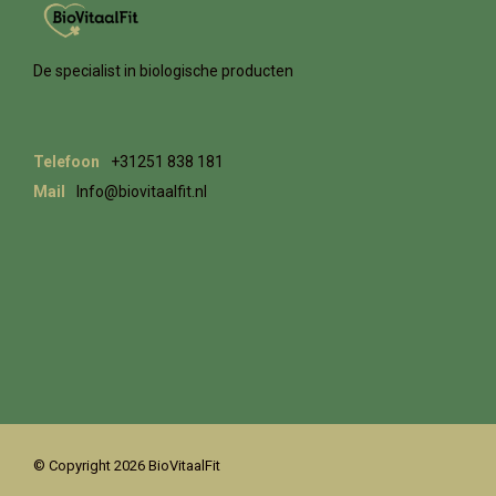
De specialist in biologische producten
Telefoon
+31251 838 181
Mail
Info@biovitaalfit.nl
© Copyright 2026 BioVitaalFit