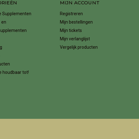
ORIEËN
MIJN ACCOUNT
ke Supplementen
Registreren
 en
Mijn bestellingen
supplementen
Mijn tickets
Mijn verlanglijst
g
Vergelijk producten
n
ucten
 houdbaar tot!