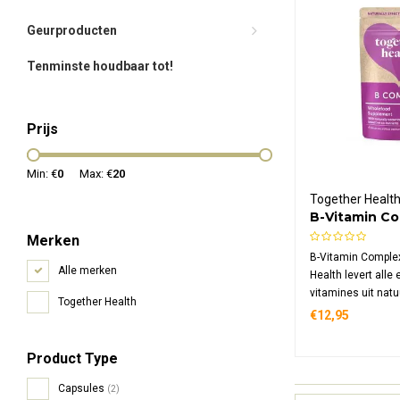
Geurproducten
Tenminste houdbaar tot!
Prijs
Min: €
0
Max: €
20
Together Healt
B-Vitamin C
Merken
B-Vitamin Comple
Alle merken
Health levert alle 
vitamines uit natu
Together Health
zoals voedingsgist
€12,95
veganistische su
ondersteunt energ
Product Type
zenuwstelsel en d
vermindering van
Capsules
(2)